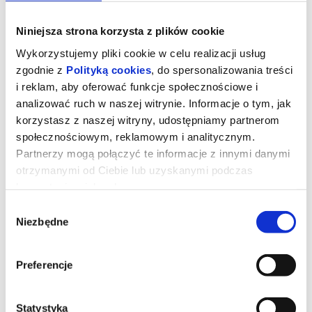
Niniejsza strona korzysta z plików cookie
Wykorzystujemy pliki cookie w celu realizacji usług
zgodnie z
Polityką cookies
, do spersonalizowania treści
i reklam, aby oferować funkcje społecznościowe i
analizować ruch w naszej witrynie. Informacje o tym, jak
korzystasz z naszej witryny, udostępniamy partnerom
społecznościowym, reklamowym i analitycznym.
Partnerzy mogą połączyć te informacje z innymi danymi
otrzymanymi od Ciebie lub uzyskanymi podczas
korzystania z ich usług.
Kurozając i świątynia Świstaka
Wybór
Niezbędne
zgody
Gdy wyjątkowy pół kurczak, pół zając odkrywa, że nie jest sam i
ma siostrę, a cały gatunek kurozająców potrzebuje ratunku,
Preferencje
wyrusza w ryzykowną podróż do legendarnej Świątyni Świstaka.
Tylko ukryta tam moc może odmienić ich los. Przed nim
niebezpieczna droga, przeciwnicy gotowi na wszystko i decyzja,
która będzie wymagała prawdziwej odwagi. Na szczęście nie jest
sam: towarzyszą mu wierni przyjaciele - nieco sarkastyczny żółw i
Statystyka