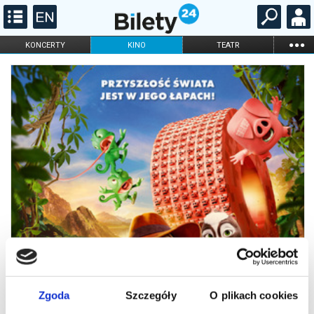
...
KONCERTY
KINO
TEATR
KABARET I
FILHARMONIA
OPERA I BALET
STAND-UP
DLA DZIECI
ONLINE
KARNETY
Zgoda
Szczegóły
O plikach cookies