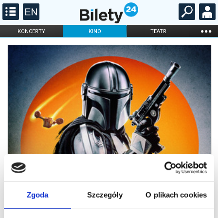
...
KONCERTY
KINO
TEATR
KABARET I
FILHARMONIA
OPERA I BALET
STAND-UP
DLA DZIECI
ONLINE
KARNETY
Zgoda
Szczegóły
O plikach cookies