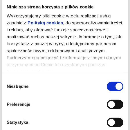
Niniejsza strona korzysta z plików cookie
Wykorzystujemy pliki cookie w celu realizacji usług
zgodnie z
Polityką cookies
, do spersonalizowania treści
i reklam, aby oferować funkcje społecznościowe i
analizować ruch w naszej witrynie. Informacje o tym, jak
korzystasz z naszej witryny, udostępniamy partnerom
społecznościowym, reklamowym i analitycznym.
Partnerzy mogą połączyć te informacje z innymi danymi
otrzymanymi od Ciebie lub uzyskanymi podczas
korzystania z ich usług.
Wybór
Mandalorian i Grogu 3D dubbing
Niezbędne
zgody
Imperium zostało pokonane, jednak jego dawni dowódcy, wciąż
Preferencje
stanowiąc zagrożenie, ukrywają się w różnych częściach galaktyki.
Rodząca się Nowa Republika, by uchronić przed zniszczeniem to,
co wywalczyła Rebelia, zwraca się o pomoc do legendarnego
mandaloriańskiego łowcy nagród Din Djarina (Pedro Pascal) oraz z
Statystyka
jego młodego ucznia Grogu.