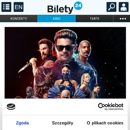
...
KONCERTY
KINO
TEATR
KABARET I
FILHARMONIA
OPERA I BALET
STAND-UP
DLA DZIECI
ONLINE
KARNETY
Zgoda
Szczegóły
O plikach cookies