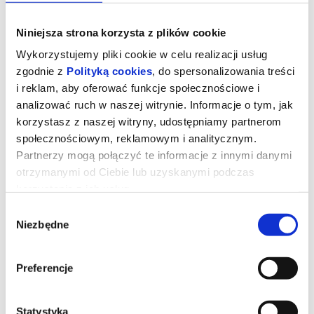
Niniejsza strona korzysta z plików cookie
Wykorzystujemy pliki cookie w celu realizacji usług
zgodnie z
Polityką cookies
, do spersonalizowania treści
i reklam, aby oferować funkcje społecznościowe i
analizować ruch w naszej witrynie. Informacje o tym, jak
korzystasz z naszej witryny, udostępniamy partnerom
społecznościowym, reklamowym i analitycznym.
Partnerzy mogą połączyć te informacje z innymi danymi
otrzymanymi od Ciebie lub uzyskanymi podczas
korzystania z ich usług.
Mortal Kombat II 2D dubbing
Wybór
Niezbędne
zgody
Dominacja Shao Khana (Martyn Ford) wreszcie musi zostać
Preferencje
przerwana. Dlatego mnich Liu Kang (Ludi Lin), była elitarną
żołnierka Sonya Blade (Jessica McNamee), jej mentor Jax Briggs
(Mehcad Brooks) oraz upadły były mistrz MMA Cole Young (Lewis
Tan) ponownie łączą siły, by ocalić Ziemię. Tym razem wsparcia
udziela im Johnny Cage (Karl Urban), a cała grupa rzuca się w wir
Statystyka