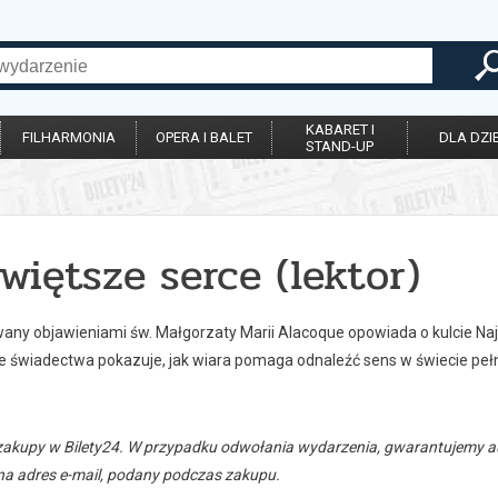
KABARET I
FILHARMONIA
OPERA I BALET
DLA DZIE
STAND-UP
więtsze serce (lektor)
wany objawieniami św. Małgorzaty Marii Alacoque opowiada o kulcie Naj
 świadectwa pokazuje, jak wiara pomaga odnaleźć sens w świecie peł
zakupy w Bilety24. W przypadku odwołania wydarzenia, gwarantujemy
a adres e-mail, podany podczas zakupu.