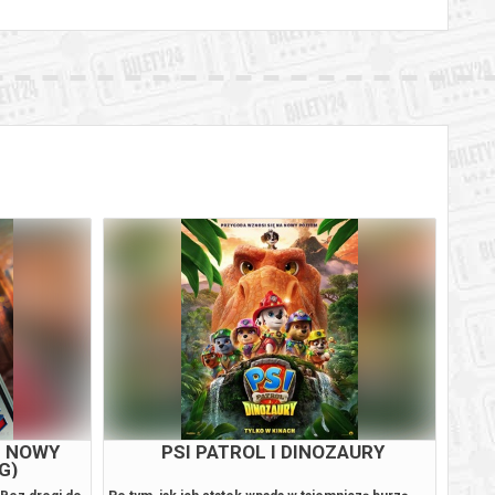
M NOWY
PSI PATROL I DINOZAURY
G)