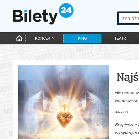
KONCERTY
KINO
TEATR
Najś
Film inspiro
współczesne
*******
Bezpieczne 
wysyłanym n