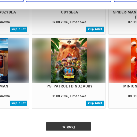
RASZYDŁA
ODYSEJA
SPIDER-MAN
(
manowa
07.08.2026, Limanowa
07.08
kup bilet
kup bilet
 MAN
PSI PATROL I DINOZAURY
MINION
manowa
08.08.2026, Limanowa
08.08
kup bilet
kup bilet
więcej