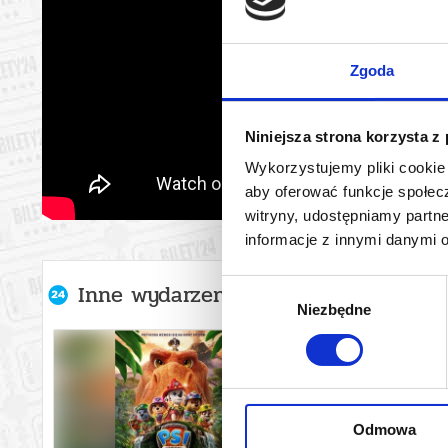
Zgoda
Niniejsza strona korzysta z
Wykorzystujemy pliki cookie 
aby oferować funkcje społecz
witryny, udostępniamy part
informacje z innymi danymi 
Wybór
Inne wydarzenia organizatora
Niezbędne
zgody
Odmowa