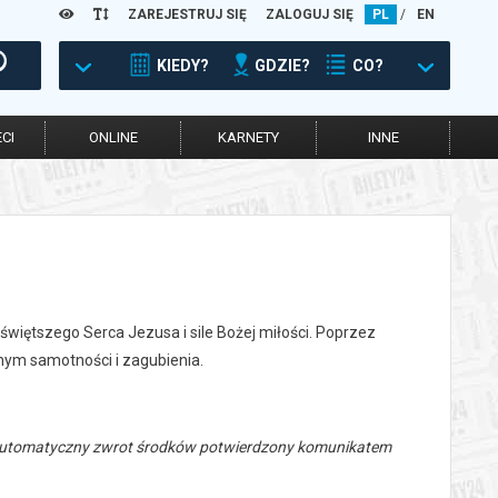
ZAREJESTRUJ SIĘ
ZALOGUJ SIĘ
PL
/
EN
KIEDY?
GDZIE?
CO?
CI
ONLINE
KARNETY
INNE
świętszego Serca Jezusa i sile Bożej miłości. Poprzez
nym samotności i zagubienia.
 automatyczny zwrot środków potwierdzony komunikatem