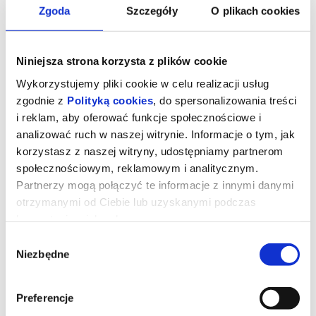
Zgoda
Szczegóły
O plikach cookies
Niniejsza strona korzysta z plików cookie
Wykorzystujemy pliki cookie w celu realizacji usług
zgodnie z
Polityką cookies
, do spersonalizowania treści
i reklam, aby oferować funkcje społecznościowe i
analizować ruch w naszej witrynie. Informacje o tym, jak
korzystasz z naszej witryny, udostępniamy partnerom
społecznościowym, reklamowym i analitycznym.
Partnerzy mogą połączyć te informacje z innymi danymi
Sprawiedliwość owiec
otrzymanymi od Ciebie lub uzyskanymi podczas
korzystania z ich usług.
Wybór
George Hardy (Hugh Jackman) to pasterz, który kocha swoje owce
Niezbędne
zgody
i hoduje je wyłącznie dla wełny. Każdej nocy czyta im na głos
kryminały, udając, że owce je rozumieją, nie podejrzewając, że nie
tylko je rozumieją, ale także godzinami dyskutują o tym, kto jest
sprawcą zbrodni.
Preferencje
Kiedy George zostaje znaleziony martwy w tajemniczych