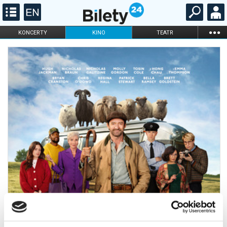
...
KONCERTY
KINO
TEATR
KABARET I
FILHARMONIA
OPERA I BALET
STAND-UP
DLA DZIECI
ONLINE
KARNETY