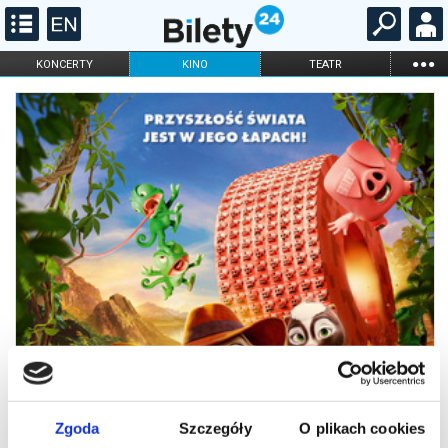
...
KONCERTY
KINO
TEATR
KABARET I
FILHARMONIA
OPERA I BALET
STAND-UP
DLA DZIECI
ONLINE
KARNETY
Zgoda
Szczegóły
O plikach cookies