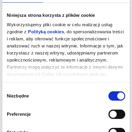
Niniejsza strona korzysta z plików cookie
Wykorzystujemy pliki cookie w celu realizacji usług
zgodnie z
Polityką cookies
, do spersonalizowania treści
i reklam, aby oferować funkcje społecznościowe i
analizować ruch w naszej witrynie. Informacje o tym, jak
korzystasz z naszej witryny, udostępniamy partnerom
społecznościowym, reklamowym i analitycznym.
Partnerzy mogą połączyć te informacje z innymi danymi
otrzymanymi od Ciebie lub uzyskanymi podczas
korzystania z ich usług.
Kurozając i Świątynia Świstaka
Wybór
Niezbędne
zgody
Pełna przygód i humoru opowieść o rodzinie, przyjaźni i odwadze
bycia sobą. I o wyprawie, której nie powstydziłby się sam Indiana
Jones! Gdy wyjątkowy pół kurczak, pół zając odkrywa, że nie jest
Preferencje
sam i ma siostrę, a cały gatunek kurozająców potrzebuje ratunku,
wyrusza w ryzykowną podróż do legendarnej Świątyni Świstaka.
Tylko ukryta tam moc może odmienić ich los. Przed nim
niebezpieczna droga, przeciwnicy gotowi na wszystko i decyzja,