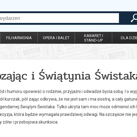
KABARET I
FILHARMONIA
OPERA I BALET
DLA DZIE
STAND-UP
zając i Świątynia Świstak
d i humoru opowieść o rodzinie, przyjaźni i odwadze bycia sobą. I o wyp
ł kurczak, pół zając odkrywa, że nie jest sam i ma siostrę, a cały ga
egendarnej Świątyni Świstaka. Tylko ukryta tam moc może odmienić ich 
ecyzja, która będzie wymagała prawdziwej odwagi. Na szczęście nie je
y żółw i przebojowa skunksica.