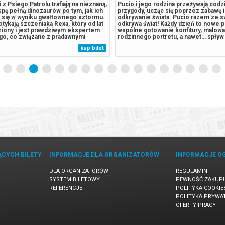
 z Psiego Patrolu trafiają na nieznaną,
Pucio i jego rodzina przeżywają cod
spę pełną dinozaurów po tym, jak ich
przygody, ucząc się poprzez zabawę 
a się w wyniku gwałtownego sztormu.
odkrywanie świata. Pucio razem ze s
tykają szczeniaka Rexa, który od lat
odkrywa świat! Każdy dzień to nowe 
ęziony i jest prawdziwym ekspertem
wspólne gotowanie konfitury, malowa
go, co związane z pradawnymi
rodzinnego portretu, a nawet… spływ 
cja wymyka się spod kontroli, gdy
biwak we własnym salonie! Gdy przyc
kup bilet
wal piesków, burmistrz Humdinger,
kąpieli, Puciowi i Bobo towarzystwa 
skiwać...
wesoły zabawkowy krokodyl, który ró
ĄCYCH BILETY
INFORMACJE DLA ORGANIZATORÓW
INFORMACJE O
DLA ORGANIZATORÓW
REGULAMIN
SYSTEM BILETOWY
PEWNOŚĆ ZAKUP
REFERENCJE
POLITYKA COOKIE
POLITYKA PRYWA
OFERTY PRACY