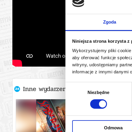
Zgoda
Niniejsza strona korzysta z
Wykorzystujemy pliki cookie 
aby oferować funkcje społecz
witryny, udostępniamy part
informacje z innymi danymi 
Wybór
Inne wydarzenia organizatora
Niezbędne
zgody
Odmowa