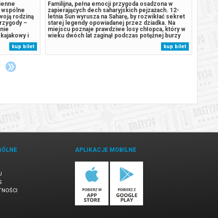
zienne
Familijna, pełna emocji przygoda osadzona w
Famili
i wspólne
zapierających dech saharyjskich pejzażach. 12-
zapier
woją rodziną
letnia Sun wyrusza na Saharę, by rozwikłać sekret
letnia
przygody –
starej legendy opowiadanej przez dziadka. Na
starej
nie
miejscu poznaje prawdziwe losy chłopca, który w
miejsc
kajakowy i
wieku dwóch lat zaginął podczas potężnej burzy
wieku 
hodzi pora
piaskowej. Pozostawiony na pastwę pustyni,
piasko
kup bilet
kup bilet
dotrzymuje
zostaje cudownie ocalony przez stadko strusi.
zostaj
wnież...
Spędza z nimi następne dziesięć...
Spędza
GÓLNE
APLIKACJE MOBILNE
U
S
TNOŚCI