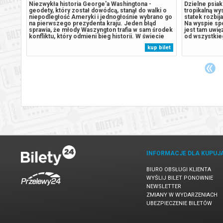
Niezwykła historia George'a Washingtona -
Dzielne psiaki
ne
geodety, który został dowódcą, stanął do walki o
tropikalną wy
dziną
niepodległość Ameryki i jednogłośnie wybrano go
statek rozbij
y –
na pierwszego prezydenta kraju. Jeden błąd
Na wyspie spo
sprawia, że młody Waszyngton trafia w sam środek
jest tam uwi
wy i
konfliktu, który odmieni bieg historii. W świecie
od wszystkie
pora
kruchych sojuszy, narastających napięć i wojny
gadami. Sytua
 bilet
kup bilet
uje
ogarniającej pogranicze, jego honor, lojalność i
odwieczny ry
..
odwaga zostają wystawione...
zaczyna pozy
INFORMACJE DLA KUPUJ
BIURO OBSŁUGI KLIENTA
WYŚLIJ BILET PONOWNIE
NEWSLETTER
ZMIANY W WYDARZENIACH
UBEZPIECZENIE BILETÓW