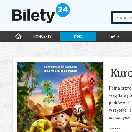
KONCERTY
KINO
TEATR
Kuro
Pełna przygó
wyjątkowy pó
podróż do l
wszystko i d
sarkastyczn
*******