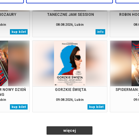
INOZAURY
TANECZNE JAM SESSION
ROBIN HO
ubin
08.08.2026, Lubin
08.
kup bilet
info
M NOWY DZIEŃ
GORZKIE ŚWIĘTA
SPIDERMAN:
NG
ubin
09.08.2026, Lubin
09.
kup bilet
kup bilet
więcej