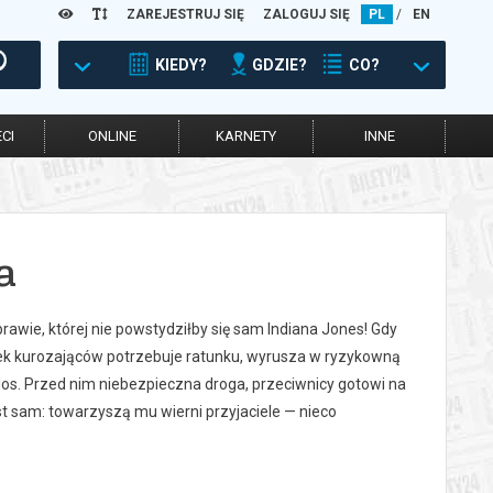
ZAREJESTRUJ SIĘ
ZALOGUJ SIĘ
PL
/
EN
KIEDY?
GDZIE?
CO?
CI
ONLINE
KARNETY
INNE
a
rawie, której nie powstydziłby się sam Indiana Jones! Gdy
tunek kurozająców potrzebuje ratunku, wyrusza w ryzykowną
los. Przed nim niebezpieczna droga, przeciwnicy gotowi na
st sam: towarzyszą mu wierni przyjaciele — nieco