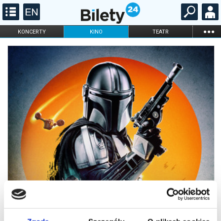
...
KONCERTY
KINO
TEATR
KABARET I
FILHARMONIA
OPERA I BALET
STAND-UP
DLA DZIECI
ONLINE
KARNETY