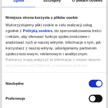
Zgoda
Szczegóły
O plikach cookies
Niniejsza strona korzysta z plików cookie
Wykorzystujemy pliki cookie w celu realizacji usług
zgodnie z
Polityką cookies
, do spersonalizowania treści
i reklam, aby oferować funkcje społecznościowe i
analizować ruch w naszej witrynie. Informacje o tym, jak
korzystasz z naszej witryny, udostępniamy partnerom
społecznościowym, reklamowym i analitycznym.
Partnerzy mogą połączyć te informacje z innymi danymi
otrzymanymi od Ciebie lub uzyskanymi podczas
Mandalorian i Grogu 2D dubbing
korzystania z ich usług.
Wybór
Niezbędne
zgody
Lucasfilm przedstawia nową produkcję z uniwersum „Gwiezdnych
wojen”. Złowieszcze Imperium upadło, a imperialni watażkowie
rozpierzchli się po Galaktyce. Kiełkująca Nowa Republika pragnie
ochronić wszystko, o co walczyła Rebelia. Werbuje więc
Preferencje
legendarnego łowcę nagród Din Djarina (Pedro Pascal) i jego
młodego podopiecznego Grogu. Film, w którym wystąpi również
Sigourney Weaver, wyreżyserował Jon Favreau. Muzykę