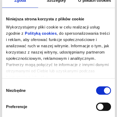
Zgoda
Szczegóły
O plikach cookies
Niniejsza strona korzysta z plików cookie
Wykorzystujemy pliki cookie w celu realizacji usług
zgodnie z
Polityką cookies
, do spersonalizowania treści
i reklam, aby oferować funkcje społecznościowe i
analizować ruch w naszej witrynie. Informacje o tym, jak
korzystasz z naszej witryny, udostępniamy partnerom
społecznościowym, reklamowym i analitycznym.
Partnerzy mogą połączyć te informacje z innymi danymi
otrzymanymi od Ciebie lub uzyskanymi podczas
Mandalorian i Grogu 2D dubbing
korzystania z ich usług.
Wybór
Niezbędne
zgody
Lucasfilm przedstawia nową produkcję z uniwersum „Gwiezdnych
wojen”. Złowieszcze Imperium upadło, a imperialni watażkowie
rozpierzchli się po Galaktyce. Kiełkująca Nowa Republika pragnie
ochronić wszystko, o co walczyła Rebelia. Werbuje więc
Preferencje
legendarnego łowcę nagród Din Djarina (Pedro Pascal) i jego
młodego podopiecznego Grogu. Film, w którym wystąpi również
Sigourney Weaver, wyreżyserował Jon Favreau. Muzykę