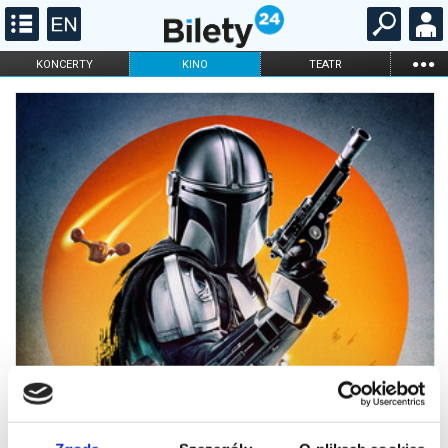
...
KONCERTY
KINO
TEATR
KABARET I
FILHARMONIA
OPERA I BALET
STAND-UP
DLA DZIECI
ONLINE
KARNETY