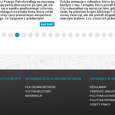
 z Psiego Patrolu trafiają na nieznaną,
Polska animacja o odwadze, która d
spę pełną dinozaurów po tym, jak ich
każdym z nas, i empatii, która potrafi 
a się w wyniku gwałtownego sztormu.
Czy odważyłbyś się wyruszyć tam, gdz
tykają szczeniaka Rexa, który od lat
świat, by uratować kogoś bliskiego?
ęziony i jest prawdziwym ekspertem
mowę zwierząt, ale nie potrafi dogada
go, co związane z pradawnymi
własnym bratem. Los zmusi ich jedn
cja wymyka się spod kontroli, gdy
współpracy, gdy mityczna istota odbi
kup bilet
wal piesków, burmistrz Humdinger,
ich siostrze. To nie będzie jednak tyl
skiwać...
czasem i magią, ale przede...
ĄCYCH BILETY
INFORMACJE DLA ORGANIZATORÓW
INFORMACJE O
DLA ORGANIZATORÓW
REGULAMIN
SYSTEM BILETOWY
PEWNOŚĆ ZAKUP
REFERENCJE
POLITYKA COOKIE
POLITYKA PRYWA
OFERTY PRACY