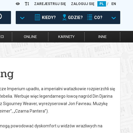
ZAREJESTRUJ SIĘ
ZALOGUJ SIĘ
PL
/
EN
KIEDY?
GDZIE?
CO?
CI
ONLINE
KARNETY
INNE
ing
e Imperium upadło, a imperialni watażkowie rozpierzchli się
Rebelia. Werbuje więc legendarnego łowcę nagród Din Djarina
ież Sigourney Weaver, wyreżyserował Jon Favreau. Muzykę
imer”, „Czarna Pantera”).
óre mogą powodować dyskomfort u widzów wrażliwych na