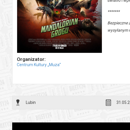
światło i wp
*******
Bezpieczne 
wysyłanym n
Organizator:
Centrum Kultury „Muza”
Lubin
31.05.2