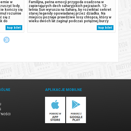
rzemie w
Familijna, pełna emocji przygoda osadzona w
Polska
kruszyć lody.
zapierających dech saharyjskich pejzażach. 12-
każdym
ie kończy się
letnia Sun wyrusza na Saharę, by rozwikłać sekret
Czy od
 Omul rozumie
starej legendy opowiadanej przez dziadka. Na
świat,
ć się z
miejscu poznaje prawdziwe losy chłopca, który w
mowę z
ak do
wieku dwóch lat zaginął podczas potężnej burzy
własny
erze duszę
piaskowej. Pozostawiony na pastwę pustyni,
współp
kup bilet
kup bilet
ko walka z
zostaje cudownie ocalony przez stadko strusi.
ich si
Spędza z nimi następne dziesięć...
czasem
GÓLNE
APLIKACJE MOBILNE
U
S
TNOŚCI