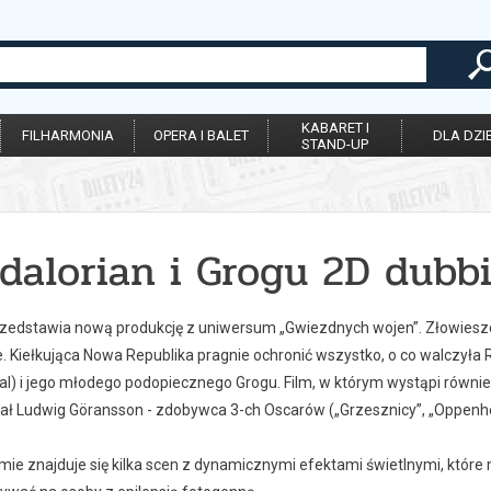
KABARET I
FILHARMONIA
OPERA I BALET
DLA DZIE
STAND-UP
dalorian i Grogu 2D dubb
rzedstawia nową produkcję z uniwersum „Gwiezdnych wojen”. Złowieszcz
. Kiełkująca Nowa Republika pragnie ochronić wszystko, o co walczyła 
al) i jego młodego podopiecznego Grogu. Film, w którym wystąpi równ
 Ludwig Göransson - zdobywca 3-ch Oscarów („Grzesznicy”, „Oppenhe
lmie znajduje się kilka scen z dynamicznymi efektami świetlnymi, kt