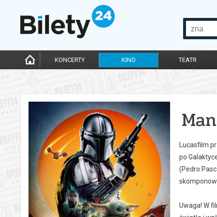
KONCERTY
KINO
TEATR
Man
Lucasfilm p
po Galaktyce
(Pedro Pasc
skomponował
Uwaga! W fi