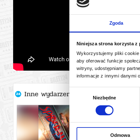
Zgoda
Niniejsza strona korzysta z
Wykorzystujemy pliki cookie 
aby oferować funkcje społecz
witryny, udostępniamy part
informacje z innymi danymi 
Wybór
Inne wydarzenia organizatora
Niezbędne
zgody
Odmowa