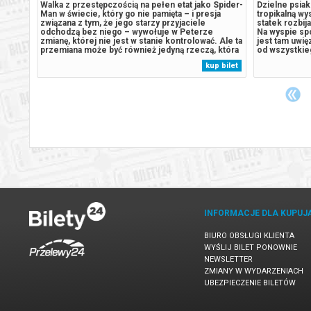
Walka z przestępczością na pełen etat jako Spider-
Dzielne psiaki
ne
Man w świecie, który go nie pamięta – i presja
tropikalną wy
dziną
związana z tym, że jego starzy przyjaciele
statek rozbij
y –
odchodzą bez niego – wywołuje w Peterze
Na wyspie spo
zmianę, której nie jest w stanie kontrolować. Ale ta
jest tam uwi
wy i
przemiana może być również jedyną rzeczą, która
od wszystkie
pora
powstrzyma nowe zagrożenie dla miasta i jego
gadami. Sytua
 bilet
kup bilet
uje
bliskich. Świat może i zapomniał o Peterze
odwieczny ry
..
Parkerze, ale on nie zapomniał o...
zaczyna pozy
INFORMACJE DLA KUPUJ
BIURO OBSŁUGI KLIENTA
WYŚLIJ BILET PONOWNIE
NEWSLETTER
ZMIANY W WYDARZENIACH
UBEZPIECZENIE BILETÓW