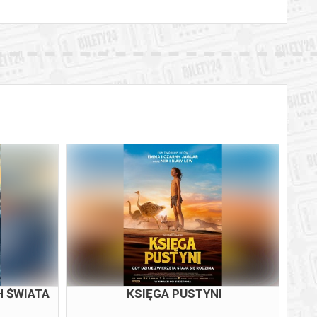
 ŚWIATA
KSIĘGA PUSTYNI
CH