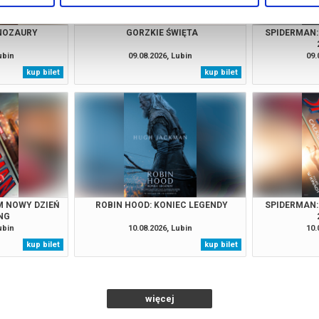
INOZAURY
GORZKIE ŚWIĘTA
SPIDERMAN:
ubin
09.08.2026, Lubin
09.
kup bilet
kup bilet
M NOWY DZIEŃ
ROBIN HOOD: KONIEC LEGENDY
SPIDERMAN:
NG
ubin
10.08.2026, Lubin
10.
kup bilet
kup bilet
więcej