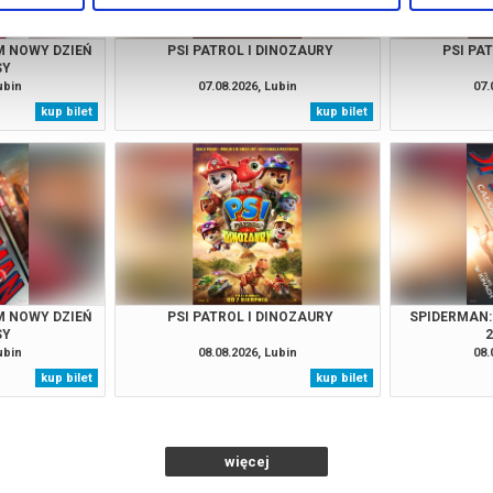
M NOWY DZIEŃ
PSI PATROL I DINOZAURY
PSI PA
SY
ubin
07.08.2026, Lubin
07.
kup bilet
kup bilet
M NOWY DZIEŃ
PSI PATROL I DINOZAURY
SPIDERMAN:
SY
ubin
08.08.2026, Lubin
08.
kup bilet
kup bilet
więcej