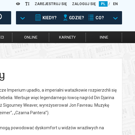
ZAREJESTRUJ SIĘ
ZALOGUJ SIĘ
PL
/
EN
KIEDY?
GDZIE?
CO?
CI
ONLINE
KARNETY
INNE
y
e Imperium upadło, a imperialni watażkowie rozpierzchli się
Rebelia. Werbuje więc legendarnego łowcę nagród Din Djarina
ież Sigourney Weaver, wyreżyserował Jon Favreau. Muzykę
imer”, „Czarna Pantera”).
óre mogą powodować dyskomfort u widzów wrażliwych na