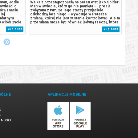
man, Jodie
Walka z przestępczością na pełen etat jako Spider-
Preze
owieści o
Man w świecie, który go nie pamięta – i presja
Festiw
tórą znacie.
związana z tym, że jego starzy przyjaciele
Asghar
iej
odchodzą bez niego – wywołuje w Peterze
„Rozst
ndarnym
zmianę, której nie jest w stanie kontrolować. Ale ta
Maciej
y wiódł życie
przemiana może być również jedyną rzeczą, która
inspir
ią i
powstrzyma nowe zagrożenie dla miasta i jego
Kieśl
kup bilet
kup bilet
 każda kolejna
bliskich. Świat może i zapomniał o Peterze
histor
los pisze...
Parkerze, ale on nie zapomniał o...
znakom
GÓLNE
APLIKACJE MOBILNE
U
S
TNOŚCI