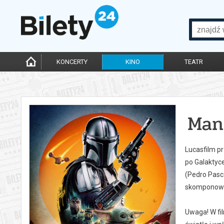
KONCERTY
KINO
TEATR
Man
Lucasfilm p
po Galaktyce
(Pedro Pasc
skomponował
Uwaga! W fi