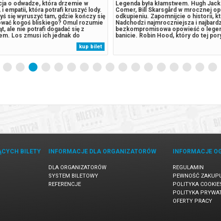
cja o odwadze, która drzemie w
Legenda była kłamstwem. Hugh Jack
i empatii, która potrafi kruszyć lody.
Comer, Bill Skarsgård w mrocznej op
ś się wyruszyć tam, gdzie kończy się
odkupieniu. Zapomnijcie o historii, k
tować kogoś bliskiego? Omul rozumie
Nadchodzi najmroczniejsza i najbardz
, ale nie potrafi dogadać się z
bezkompromisowa opowieść o lege
em. Los zmusi ich jednak do
banicie. Robin Hood, który do tej por
dy mityczna istota odbierze duszę
bandyty — naznaczone przemocą, krw
kup bilet
 To nie będzie jednak tylko walka z
cierpieniem — pogodził się z tym, że
ą, ale przede...
bitwa może być jego ostatnią. Jednak 
ĄCYCH BILETY
INFORMACJE DLA ORGANIZATORÓW
INFORMACJE O
DLA ORGANIZATORÓW
REGULAMIN
SYSTEM BILETOWY
PEWNOŚĆ ZAKUP
REFERENCJE
POLITYKA COOKIE
POLITYKA PRYWA
OFERTY PRACY