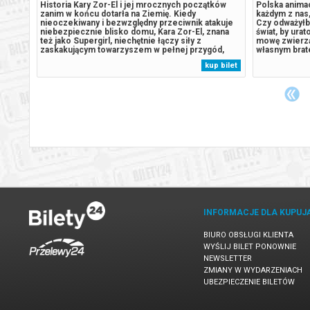
w
Historia Kary Zor-El i jej mrocznych początków
Polska anima
12-
zanim w końcu dotarła na Ziemię. Kiedy
każdym z nas, 
ekret
nieoczekiwany i bezwzględny przeciwnik atakuje
Czy odważyłby
Na
niebezpiecznie blisko domu, Kara Zor-El, znana
świat, by ura
óry w
też jako Supergirl, niechętnie łączy siły z
mowę zwierząt
urzy
zaskakującym towarzyszem w pełnej przygód,
własnym brat
międzygalaktycznej podróży w poszukiwaniu
współpracy, g
 bilet
kup bilet
si.
zemsty i sprawiedliwości.******* Bezpieczne
ich siostrze.
zakupy w Bilety24. W przypadku odwołania
czasem i magi
wydarzenia,...
INFORMACJE DLA KUPUJ
BIURO OBSŁUGI KLIENTA
WYŚLIJ BILET PONOWNIE
NEWSLETTER
ZMIANY W WYDARZENIACH
UBEZPIECZENIE BILETÓW