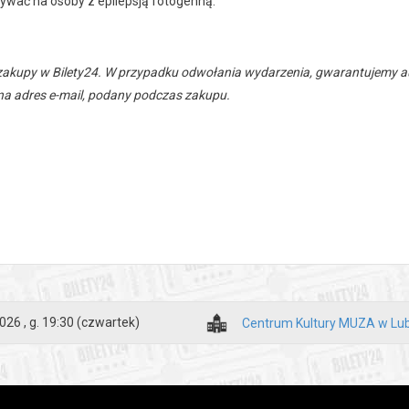
ływać na osoby z epilepsją fotogenną.
zakupy w Bilety24. W przypadku odwołania wydarzenia, gwarantujemy
a adres e-mail, podany podczas zakupu.
026 , g. 19:30
(czwartek)
Centrum Kultury MUZA w Lub