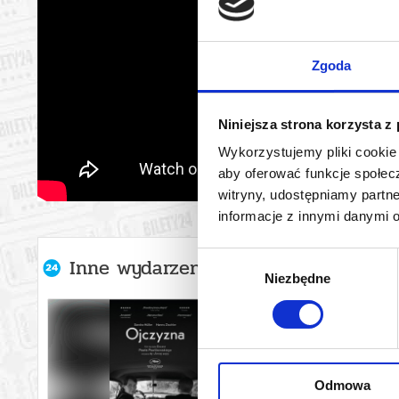
Zgoda
Niniejsza strona korzysta z
Wykorzystujemy pliki cookie 
aby oferować funkcje społecz
witryny, udostępniamy part
informacje z innymi danymi 
Wybór
Inne wydarzenia organizatora
Niezbędne
zgody
Odmowa