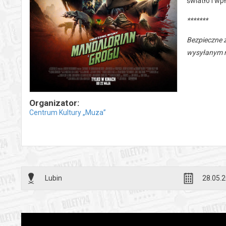
światło i wp
*******
Bezpieczne 
wysyłanym n
Organizator:
Centrum Kultury „Muza”
Lubin
28.05.2