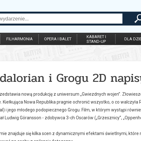
KABARET I
FILHARMONIA
OPERA I BALET
DLA DZIE
STAND-UP
dalorian i Grogu 2D napis
rzedstawia nową produkcję z uniwersum „Gwiezdnych wojen”. Złowieszcz
. Kiełkująca Nowa Republika pragnie ochronić wszystko, o co walczyła 
al) i jego młodego podopiecznego Grogu. Film, w którym wystąpi równ
 Ludwig Göransson - zdobywca 3-ch Oscarów („Grzesznicy”, „Oppenhe
lmie znajduje się kilka scen z dynamicznymi efektami świetlnymi, kt