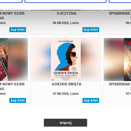
M NOWY DZIEŃ
OJCZYZNA
SPIDERMAN:
NG
ubin
06.08.2026, Lubin
06.
kup bilet
kup bilet
M NOWY DZIEŃ
GORZKIE ŚWIĘTA
SPIDERMAN:
NG
ubin
07.08.2026, Lubin
07.
kup bilet
kup bilet
więcej