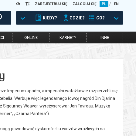
ZAREJESTRUJ SIĘ
ZALOGUJ SIĘ
PL
/
EN
KIEDY?
GDZIE?
CO?
CI
ONLINE
KARNETY
INNE
y
e Imperium upadło, a imperialni watażkowie rozpierzchli się
Rebelia. Werbuje więc legendarnego łowcę nagród Din Djarina
ież Sigourney Weaver, wyreżyserował Jon Favreau. Muzykę
imer”, „Czarna Pantera”).
óre mogą powodować dyskomfort u widzów wrażliwych na