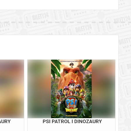
AURY
PSI PATROL I DINOZAURY
CH