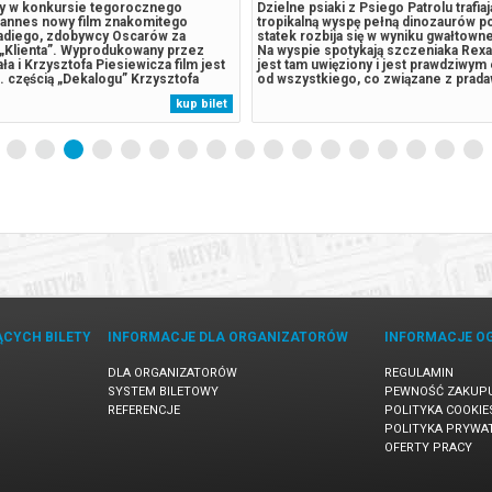
y w konkursie tegorocznego
Dzielne psiaki z Psiego Patrolu trafia
Cannes nowy film znakomitego
tropikalną wyspę pełną dinozaurów po 
adiego, zdobywcy Oscarów za
statek rozbija się w wyniku gwałtow
 „Klienta”. Wyprodukowany przez
Na wyspie spotykają szczeniaka Rexa,
ła i Krzysztofa Piesiewicza film jest
jest tam uwięziony i jest prawdziwy
. częścią „Dekalogu” Krzysztofa
od wszystkiego, co związane z prad
o. Wirtuozersko poprowadzona
gadami. Sytuacja wymyka się spod kon
kup bilet
snego trójkąta, który staje się obsesją
odwieczny rywal piesków, burmistrz
sarki. W poszukiwaniu inspiracji do...
zaczyna pozyskiwać...
ĄCYCH BILETY
INFORMACJE DLA ORGANIZATORÓW
INFORMACJE O
DLA ORGANIZATORÓW
REGULAMIN
SYSTEM BILETOWY
PEWNOŚĆ ZAKUP
REFERENCJE
POLITYKA COOKIE
POLITYKA PRYWA
OFERTY PRACY