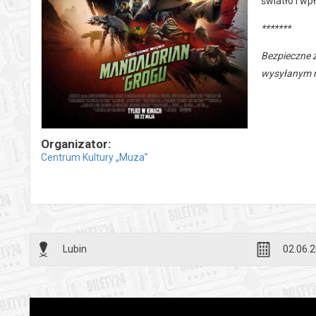
światło i wp
*******
Bezpieczne 
wysyłanym n
Organizator:
Centrum Kultury „Muza”
Lubin
02.06.2