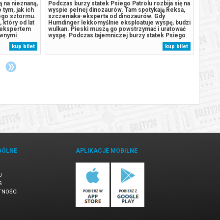
ją na nieznaną,
Podczas burzy statek Psiego Patrolu rozbija się na
******
tym, jak ich
wyspie pełnej dinozaurów. Tam spotykają Reksa,
odwoła
nego sztormu.
szczeniaka-eksperta od dinozaurów. Gdy
zwrot
 który od lat
Humdinger lekkomyślnie eksploatuje wyspę, budzi
wysyła
m ekspertem
wulkan. Pieski muszą go powstrzymać i uratować
zakup
awnymi
wyspę. Podczas tajemniczej burzy statek Psiego
troli, gdy
Patrolu rozbija się na pełnej dinozaurów tropikalnej
kup bilet
kup bilet
 Humdinger,
wyspie. Bohaterowie spotykają tam Reksa,
szczeniaka, który utknął w tym...
GÓLNE
APLIKACJE MOBILNE
U
S
TNOŚCI