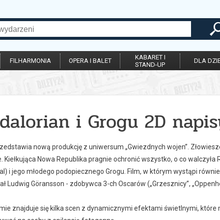
KABARET I
FILHARMONIA
OPERA I BALET
DLA DZIE
STAND-UP
dalorian i Grogu 2D napis
rzedstawia nową produkcję z uniwersum „Gwiezdnych wojen”. Złowieszcz
. Kiełkująca Nowa Republika pragnie ochronić wszystko, o co walczyła 
al) i jego młodego podopiecznego Grogu. Film, w którym wystąpi równ
 Ludwig Göransson - zdobywca 3-ch Oscarów („Grzesznicy”, „Oppenhe
lmie znajduje się kilka scen z dynamicznymi efektami świetlnymi, kt