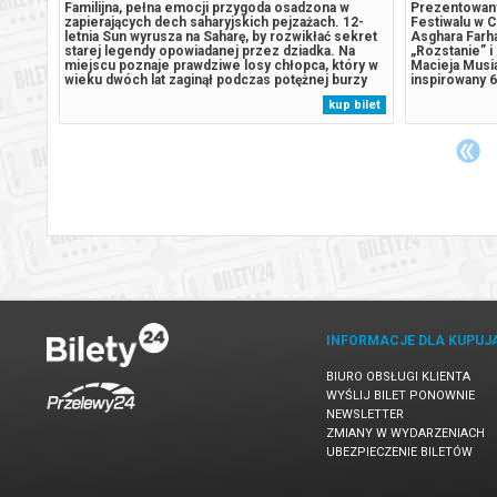
eznaną,
Familijna, pełna emocji przygoda osadzona w
Prezentowan
ak ich
zapierających dech saharyjskich pejzażach. 12-
Festiwalu w 
tormu.
letnia Sun wyrusza na Saharę, by rozwikłać sekret
Asghara Farh
od lat
starej legendy opowiadanej przez dziadka. Na
„Rozstanie” i
rtem
miejscu poznaje prawdziwe losy chłopca, który w
Macieja Musia
wieku dwóch lat zaginął podczas potężnej burzy
inspirowany 6
gdy
piaskowej. Pozostawiony na pastwę pustyni,
Kieślowskieg
 bilet
kup bilet
ger,
zostaje cudownie ocalony przez stadko strusi.
historia miło
Spędza z nimi następne dziesięć...
znakomitej pi
INFORMACJE DLA KUPUJ
BIURO OBSŁUGI KLIENTA
WYŚLIJ BILET PONOWNIE
NEWSLETTER
ZMIANY W WYDARZENIACH
UBEZPIECZENIE BILETÓW