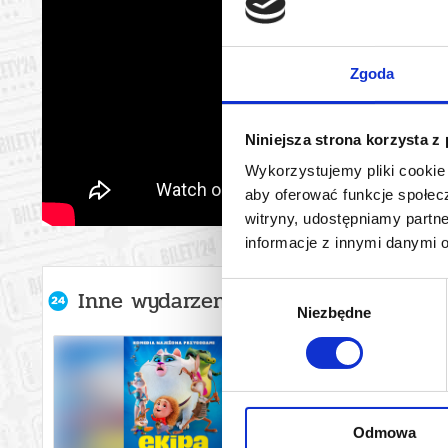
Zgoda
Niniejsza strona korzysta z
Wykorzystujemy pliki cookie 
aby oferować funkcje społecz
witryny, udostępniamy part
informacje z innymi danymi 
Wybór
Inne wydarzenia organizatora
Niezbędne
zgody
Odmowa