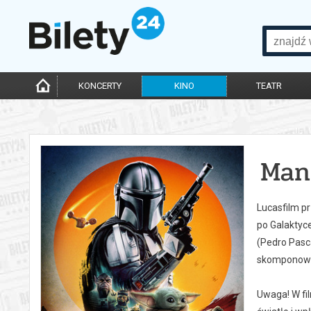
KONCERTY
KINO
TEATR
Man
Lucasfilm p
po Galaktyce
(Pedro Pasc
skomponował
Uwaga! W fi