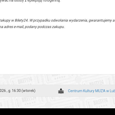
ływać na osoby z epilepsją fotogenną.
zakupy w Bilety24. W przypadku odwołania wydarzenia, gwarantujemy
a adres e-mail, podany podczas zakupu.
026 , g. 16:30
(wtorek)
Centrum Kultury MUZA w Lub