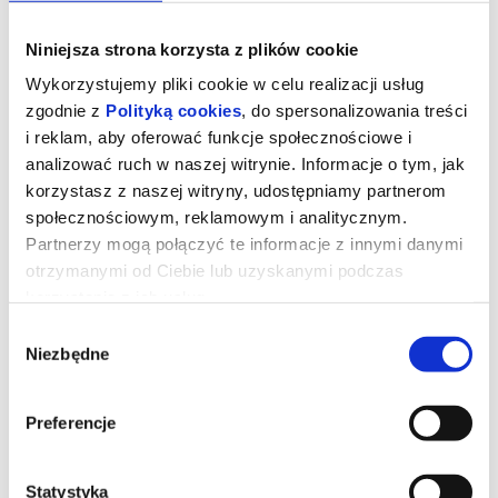
Niniejsza strona korzysta z plików cookie
Wykorzystujemy pliki cookie w celu realizacji usług
zgodnie z
Polityką cookies
, do spersonalizowania treści
i reklam, aby oferować funkcje społecznościowe i
analizować ruch w naszej witrynie. Informacje o tym, jak
korzystasz z naszej witryny, udostępniamy partnerom
społecznościowym, reklamowym i analitycznym.
Partnerzy mogą połączyć te informacje z innymi danymi
otrzymanymi od Ciebie lub uzyskanymi podczas
korzystania z ich usług.
DIABEŁ UBIERA SIĘ U PRADY 2
Wybór
Niezbędne
zgody
Miranda Priestly powraca! Dwadzieścia lat po wydarzeniach, które
zdefiniowały świat mody i popkultury, kultowi bohaterowie znów
Preferencje
spotykają się na stylowych ulicach Nowego Jorku i w eleganckich
biurach magazynu
Runway
. Meryl Streep, Anne Hathaway, Emily
Blunt oraz Stanley Tucci ponownie wcielają się w swoje ikoniczne
role, przypominając, że w świecie mody władza, ambicja i
perfekcja wciąż mają najwyższą cenę.
Statystyka