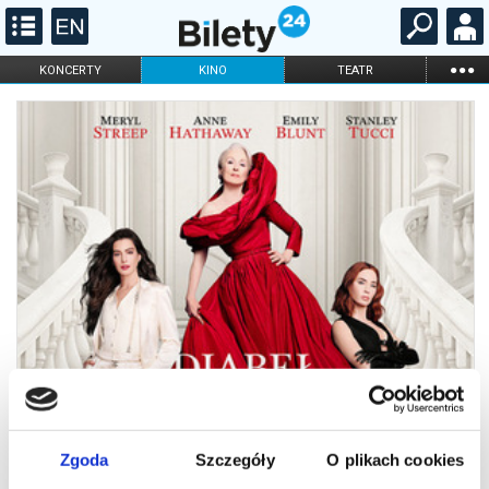
...
KONCERTY
KINO
TEATR
KABARET I
FILHARMONIA
OPERA I BALET
STAND-UP
DLA DZIECI
ONLINE
KARNETY
Zgoda
Szczegóły
O plikach cookies