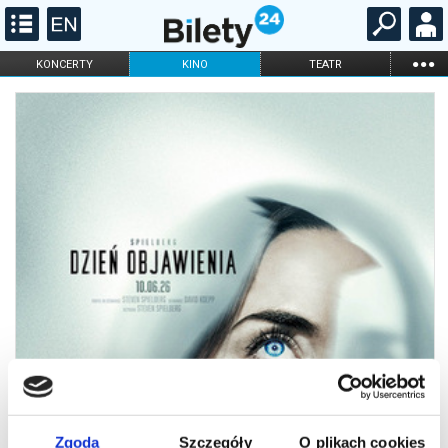
...
KONCERTY
KINO
TEATR
KABARET I
FILHARMONIA
OPERA I BALET
STAND-UP
DLA DZIECI
ONLINE
KARNETY
Zgoda
Szczegóły
O plikach cookies