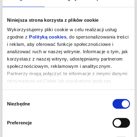
Niniejsza strona korzysta z plików cookie
Wykorzystujemy pliki cookie w celu realizacji usług
zgodnie z
Polityką cookies
, do spersonalizowania treści
i reklam, aby oferować funkcje społecznościowe i
analizować ruch w naszej witrynie. Informacje o tym, jak
korzystasz z naszej witryny, udostępniamy partnerom
społecznościowym, reklamowym i analitycznym.
Partnerzy mogą połączyć te informacje z innymi danymi
otrzymanymi od Ciebie lub uzyskanymi podczas
DZIEŃ OBJAWIENIA
korzystania z ich usług.
Wybór
Niezbędne
zgody
Gdybyś dowiedział się, że nie jesteśmy sami, gdyby ktoś ci to
udowodnił, czy byś się przestraszył? Universal Pictures z dumą
przedstawia nowy film autorstwa Stevena Spielberga.
Steven Spielberg jest jednym z najbardziej utytułowanych i
Preferencje
wpływowych twórców filmowych w branży. Jest reżyserem takich
hitów: jak “Szczęki”, „E.T.” seria „Indiana Jones” i „Jurassic Park”.
Jest trzykrotnym zdobywcą Oscara®, w tym dla najlepszego