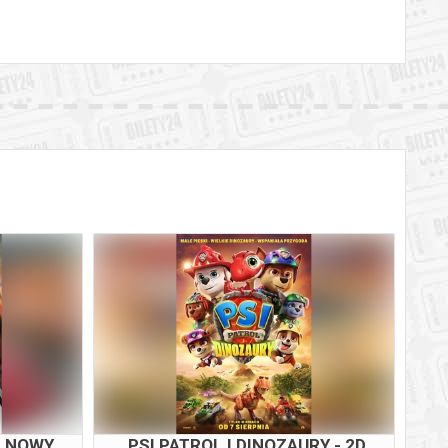
M NOWY
PSI PATROL I DINOZAURY - 2D