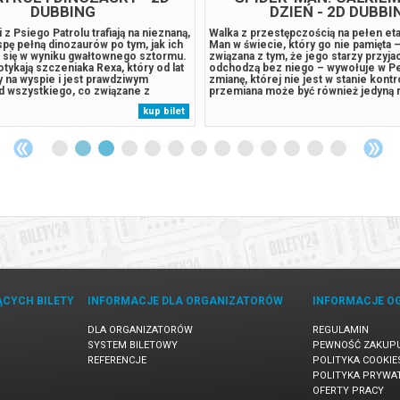
DUBBING
DZIEŃ - 2D DUBBI
 z Psiego Patrolu trafiają na nieznaną,
Walka z przestępczością na pełen eta
spę pełną dinozaurów po tym, jak ich
Man w świecie, który go nie pamięta –
a się w wyniku gwałtownego sztormu.
związana z tym, że jego starzy przyja
tykają szczeniaka Rexa, który od lat
odchodzą bez niego – wywołuje w P
y na wyspie i jest prawdziwym
zmianę, której nie jest w stanie kontr
 wszystkiego, co związane z
przemiana może być również jedyną r
adami. Sytuacja wymyka się spod
powstrzyma nowe zagrożenie dla mias
kup bilet
 odwieczny rywal piesków, burmistrz
bliskich. Świat może i zapomniał o P
aczyna pozyskiwać...
Parkerze, ale on nie zapomniał o...
ĄCYCH BILETY
INFORMACJE DLA ORGANIZATORÓW
INFORMACJE O
DLA ORGANIZATORÓW
REGULAMIN
SYSTEM BILETOWY
PEWNOŚĆ ZAKUP
REFERENCJE
POLITYKA COOKIE
POLITYKA PRYWA
OFERTY PRACY