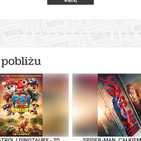
więcej
pobliżu
ATROL I DINOZAURY - 2D
SPIDER-MAN. CAŁKIE