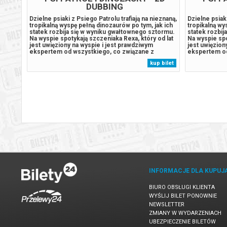
DUBBING
ch
Dzielne psiaki z Psiego Patrolu trafiają na nieznaną,
Dzielne psiaki
tropikalną wyspę pełną dinozaurów po tym, jak ich
tropikalną wy
teczko
statek rozbija się w wyniku gwałtownego sztormu.
statek rozbij
Na wyspie spotykają szczeniaka Rexa, który od lat
Na wyspie spo
i
jest uwięziony na wyspie i jest prawdziwym
jest uwięzion
tkach.
ekspertem od wszystkiego, co związane z
ekspertem od
a
pradawnymi gadami. Sytuacja wymyka się spod
pradawnymi g
 bilet
kup bilet
kontroli, gdy odwieczny rywal piesków, burmistrz
kontroli, gdy
dych
Humdinger, zaczyna pozyskiwać...
Humdinger, z
INFORMACJE DLA KUPUJ
BIURO OBSŁUGI KLIENTA
WYŚLIJ BILET PONOWNIE
NEWSLETTER
ZMIANY W WYDARZENIACH
UBEZPIECZENIE BILETÓW