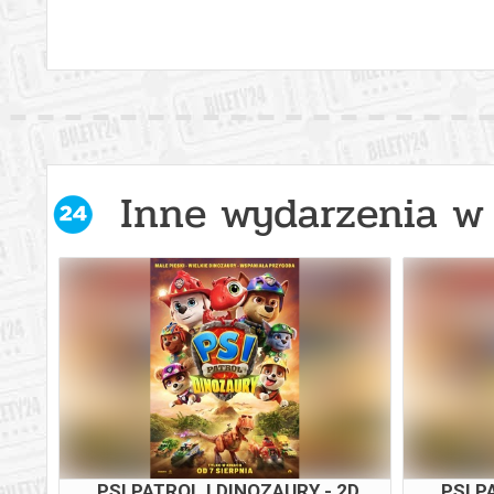
Inne wydarzenia w 
PSI PATROL I DINOZAURY - 2D
PSI P