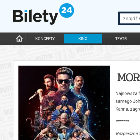
KONCERTY
KINO
TEATR
MOR
Najnowsza f
samego John
Kahna, zagra
*******
Bezpieczne 