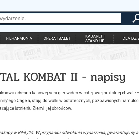
KABARET I
FILHARMONIA
OPERA I BALET
DLA DZIE
STAND-UP
TAL KOMBAT II - napisy
ilmowa odsłona kasowej serii gier wideo w całej swej brutalnej chwale
ny’ego Cage’a, stają do walki w ostatecznych, pozbawionych hamulc
żające istnieniu Ziemi i jej obrońców.
zakupy w Bilety24. W przypadku odwołania wydarzenia, gwarantujemy