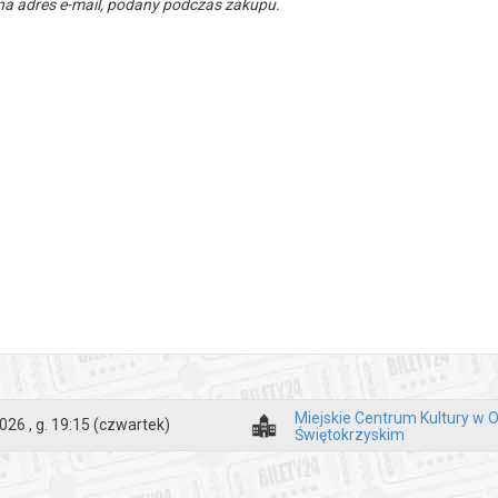
a adres e-mail, podany podczas zakupu.
Miejskie Centrum Kultury w 
026 , g. 19:15
(czwartek)
Świętokrzyskim