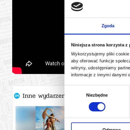
Zgoda
Niniejsza strona korzysta z
Wykorzystujemy pliki cookie 
aby oferować funkcje społecz
witryny, udostępniamy part
informacje z innymi danymi 
Wybór
Inne wydarzenia organizatora
Niezbędne
zgody
Odmowa