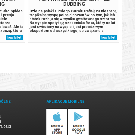
NG
DUBBING
t jako Spider-
Dzielne psiaki z Psiego Patrolu trafiają na nieznaną,
Najnow
 i presja
tropikalną wyspę pełną dinozaurów po tym, jak ich
filmów
ciele
statek rozbija się w wyniku gwałtownego sztormu.
Sielan
eterze
Na wyspie spotykają szczeniaka Rexa, który od lat
pogrąż
olować. Ale ta
jest uwięziony na wyspie i jest prawdziwym
sprzed
zeczą, która
ekspertem od wszystkiego, co związane z
słodki
ta i jego
pradawnymi gadami. Sytuacja wymyka się spod
Niewin
kup bilet
kup bilet
eterze
kontroli, gdy odwieczny rywal piesków, burmistrz
brutaln
Humdinger, zaczyna pozyskiwać...
bezlit
bohate
GÓLNE
APLIKACJE MOBILNE
U
S
TNOŚCI