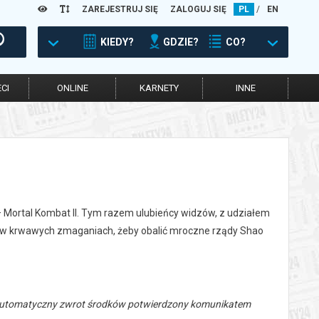
ZAREJESTRUJ SIĘ
ZALOGUJ SIĘ
PL
/
EN
KIEDY?
GDZIE?
CO?
CI
ONLINE
KARNETY
INNE
 – Mortal Kombat II. Tym razem ulubieńcy widzów, z udziałem
ów krwawych zmaganiach, żeby obalić mroczne rządy Shao
 automatyczny zwrot środków potwierdzony komunikatem