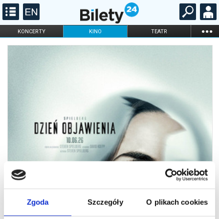
...
KONCERTY
KINO
TEATR
KABARET I
FILHARMONIA
OPERA I BALET
STAND-UP
DLA DZIECI
ONLINE
KARNETY
Zgoda
Szczegóły
O plikach cookies