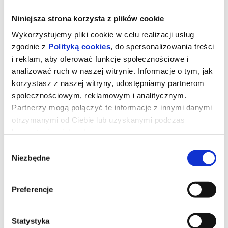
Niniejsza strona korzysta z plików cookie
Wykorzystujemy pliki cookie w celu realizacji usług
zgodnie z
Polityką cookies
, do spersonalizowania treści
i reklam, aby oferować funkcje społecznościowe i
analizować ruch w naszej witrynie. Informacje o tym, jak
korzystasz z naszej witryny, udostępniamy partnerom
społecznościowym, reklamowym i analitycznym.
Partnerzy mogą połączyć te informacje z innymi danymi
otrzymanymi od Ciebie lub uzyskanymi podczas
korzystania z ich usług.
Dzień Objawienia
Wybór
Niezbędne
zgody
Gdybyś dowiedział się, że nie jesteśmy sami, gdyby ktoś ci to
pokazał i udowodnił, bałbyś się?
Preferencje
produkcja: USA, 2026, 145′, od lat: 13
gatunek: thriller, sci-fi
reżyseria: Steven Spielberg
Statystyka
obsada: Emily Blunt, Josh O’Connor, Colin Firth, Eve Hewson,