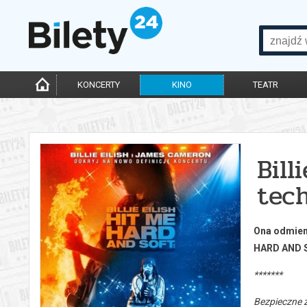
KONCERTY
KINO
TEATR
Bill
tech
Ona odmieni
HARD AND SO
*******
Bezpieczne 