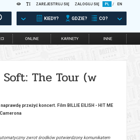
ZAREJESTRUJ SIĘ
ZALOGUJ SIĘ
PL
/
EN
KIEDY?
GDZIE?
CO?
CI
ONLINE
KARNETY
INNE
d Soft: The Tour (w
naprawdę przeżyć koncert. Film BILLIE EILISH - HIT ME
a Camerona
 automatyczny zwrot środków potwierdzony komunikatem