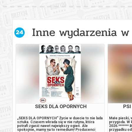
Inne wydarzenia w 
WY
SEKS DLA OPORNYCH
PSI
K od
„SEKS DLA OPORNYCH” Życie w duecie to nie lada
Małe pieski, 
bbing,
sztuka. Czasem wkrada się w nie rutyna, która
przygoda. W k
potrafi zgasić nawet największy ogień. Ale
2026.******* 
spokojnie, mamy na to remedium! Producenci
przypadku od