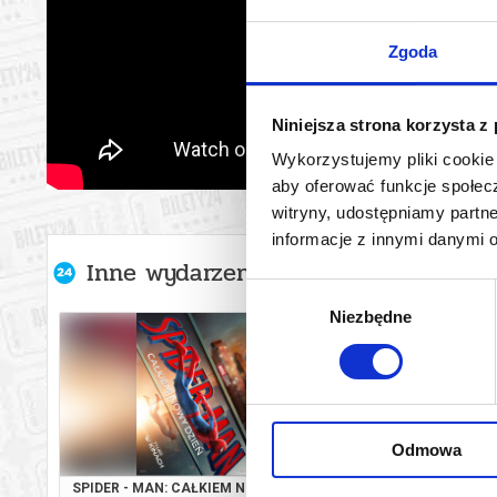
Zgoda
Niniejsza strona korzysta z
Wykorzystujemy pliki cookie 
aby oferować funkcje społecz
witryny, udostępniamy part
informacje z innymi danymi 
Inne wydarzenia organizatora
Wybór
Niezbędne
zgody
Odmowa
SPIDER - MAN: CAŁKIEM NOWY DZIEŃ
WAKACYJNA B