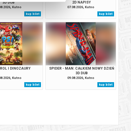
3D DUB
2D NAPISY
08.2026, Kutno
07.08.2026, Kutno
kup bilet
kup bilet
TROL I DINOZAURY
SPIDER - MAN: CAŁKIEM NOWY DZIEŃ
3D DUB
08.2026, Kutno
09.08.2026, Kutno
kup bilet
kup bilet