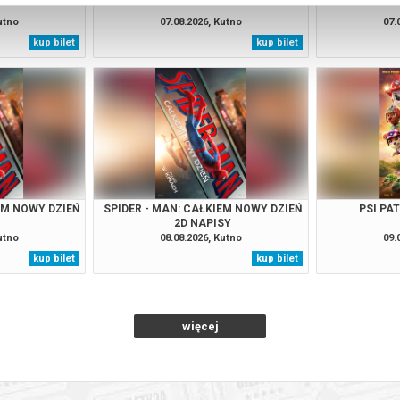
utno
07.08.2026, Kutno
07.
kup bilet
kup bilet
EM NOWY DZIEŃ
SPIDER - MAN: CAŁKIEM NOWY DZIEŃ
PSI PA
2D NAPISY
utno
08.08.2026, Kutno
09.
kup bilet
kup bilet
więcej