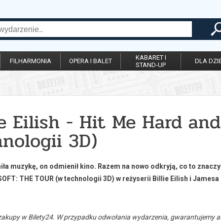
KABARET I
FILHARMONIA
OPERA I BALET
DLA DZIE
STAND-UP
ie Eilish - Hit Me Hard an
nologii 3D)
ła muzykę, on odmienił kino. Razem na nowo odkryją, co to znaczy 
FT: THE TOUR (w technologii 3D) w reżyserii Billie Eilish i James
zakupy w Bilety24. W przypadku odwołania wydarzenia, gwarantujemy