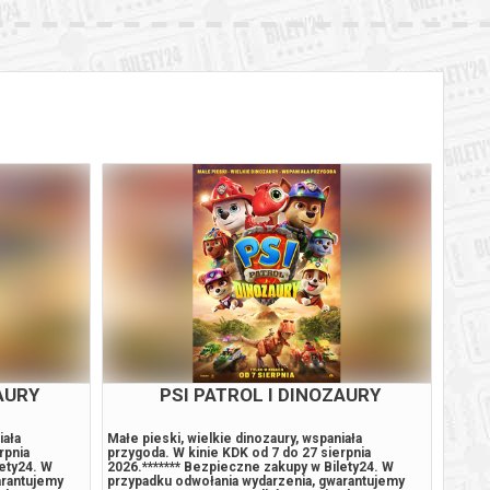
AURY
PSI PATROL I DINOZAURY
iała
Małe pieski, wielkie dinozaury, wspaniała
Joe i 
rpnia
przygoda. W kinie KDK od 7 do 27 sierpnia
stażem
lety24. W
2026.******* Bezpieczne zakupy w Bilety24. W
wzorco
arantujemy
przypadku odwołania wydarzenia, gwarantujemy
dzieln