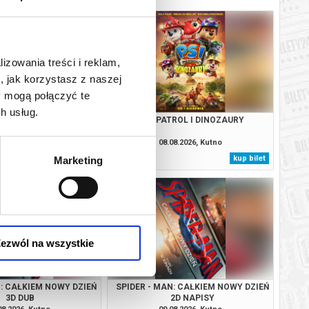
lizowania treści i reklam,
, jak korzystasz z naszej
y mogą połączyć te
h usług.
N: CAŁKIEM NOWY DZIEŃ
PSI PATROL I DINOZAURY
2D NAPISY
08.2026, Kutno
08.08.2026, Kutno
kup bilet
kup bilet
Marketing
ezwól na wszystkie
N: CAŁKIEM NOWY DZIEŃ
SPIDER - MAN: CAŁKIEM NOWY DZIEŃ
3D DUB
2D NAPISY