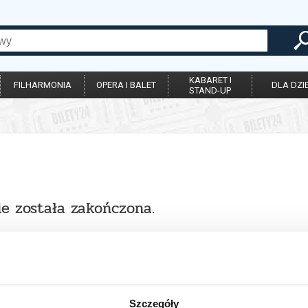
KABARET I
FILHARMONIA
OPERA I BALET
DLA DZIE
STAND-UP
ie została zakończona.
Szczegóły