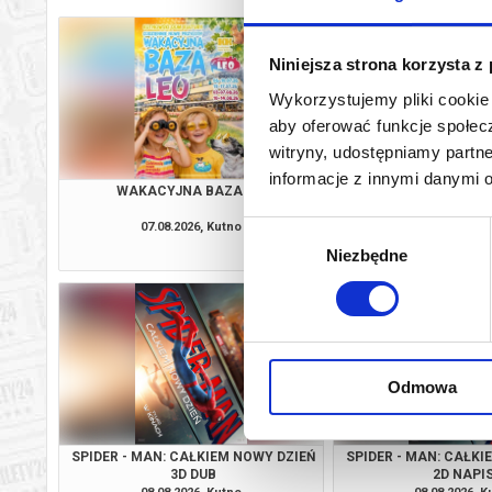
Niniejsza strona korzysta z
Wykorzystujemy pliki cookie 
aby oferować funkcje społecz
witryny, udostępniamy part
informacje z innymi danymi 
WAKACYJNA BAZA LEO
PSI PATROL I D
07.08.2026, Kutno
07.08.2026, K
Wybór
kup bilet
Niezbędne
zgody
Odmowa
SPIDER - MAN: CAŁKIEM NOWY DZIEŃ
SPIDER - MAN: CAŁKI
3D DUB
2D NAPI