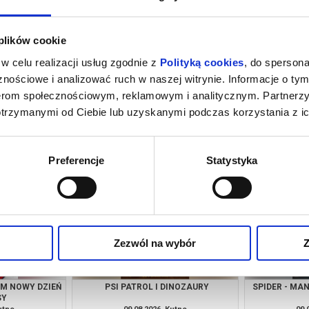
 plików cookie
w celu realizacji usług zgodnie z
Polityką cookies
, do spersona
nościowe i analizować ruch w naszej witrynie. Informacje o tym
nerom społecznościowym, reklamowym i analitycznym. Partnerz
otrzymanymi od Ciebie lub uzyskanymi podczas korzystania z ic
INOZAURY
SPIDER - MAN: CAŁKIEM NOWY DZIEŃ
SPIDER - MA
3D DUB
utno
07.08.2026, Kutno
07.
kup bilet
kup bilet
Preferencje
Statystyka
Zezwól na wybór
Z
EM NOWY DZIEŃ
PSI PATROL I DINOZAURY
SPIDER - MA
SY