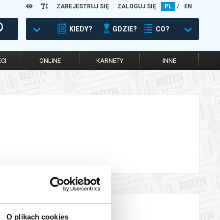
ZAREJESTRUJ SIĘ
ZALOGUJ SIĘ
PL
/
EN
KIEDY?
GDZIE?
CO?
CI
ONLINE
KARNETY
INNE
O plikach cookies