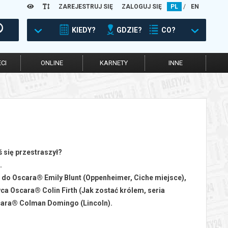
ZAREJESTRUJ SIĘ
ZALOGUJ SIĘ
PL
/
EN
KIEDY?
GDZIE?
CO?
CI
ONLINE
KARNETY
INNE
ś się przestraszył?
.
 do Oscara® Emily Blunt (Oppenheimer, Ciche miejsce),
 Oscara® Colin Firth (Jak zostać królem, seria
cara® Colman Domingo (Lincoln).