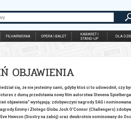
KABARET I
FILHARMONIA
OPERA I BALET
DLA DZIE
STAND-UP
EŃ OBJAWIENIA
edział się, że nie jesteśmy sami, gdyby ktoś ci to udowodnił, czy by
ictures z dumą przedstawia nowy film autorstwa Stevena Spielberga
zień objawienia” występują: zdobywczyni nagrody SAG i nominowana
grody Emmy i Złotego Globu Josh O’Connor (Challengers) zdobywca
 Eve Hewson (Siostry na zabój) oraz dwukrotnie nominowany do Os