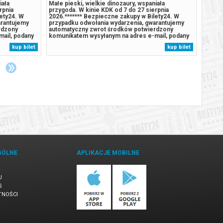
iała
Małe pieski, wielkie dinozaury, wspaniała
Małe p
rpnia
przygoda. W kinie KDK od 7 do 27 sierpnia
przygo
lety24. W
2026.******* Bezpieczne zakupy w Bilety24. W
2026.*
arantujemy
przypadku odwołania wydarzenia, gwarantujemy
przypa
rdzony
automatyczny zwrot środków potwierdzony
autom
ail, podany
komunikatem wysyłanym na adres e-mail, podany
komuni
podczas zakupu.
podcz
kup bilet
kup bilet
GÓLNE
APLIKACJE MOBILNE
U
S
TNOŚCI