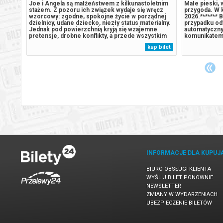
Joe i Angela są małżeństwem z kilkunastoletnim
Małe pieski, 
stażem. Z pozoru ich związek wydaje się wręcz
przygoda. W k
 W
wzorcowy: zgodne, spokojne życie w porządnej
2026.******* 
emy
dzielnicy, udane dziecko, niezły status materialny.
przypadku od
Jednak pod powierzchnią kryją się wzajemne
automatyczny
odany
pretensje, drobne konflikty, a przede wszystkim
komunikatem 
nuda i rutyna. Gdy pewnego wieczoru Joe i Angela
podczas zaku
 bilet
kup bilet
zapraszają na kolację parę tajemniczych sąsiadów,
swobodna i przyjacielska...
INFORMACJE DLA KUPUJ
BIURO OBSŁUGI KLIENTA
WYŚLIJ BILET PONOWNIE
NEWSLETTER
ZMIANY W WYDARZENIACH
UBEZPIECZENIE BILETÓW