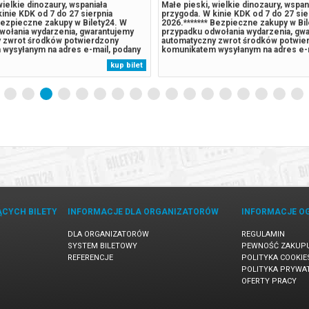
wielkie dinozaury, wspaniała
Małe pieski, wielkie dinozaury, wspan
inie KDK od 7 do 27 sierpnia
przygoda. W kinie KDK od 7 do 27 sie
Bezpieczne zakupy w Bilety24. W
2026.******* Bezpieczne zakupy w Bi
wołania wydarzenia, gwarantujemy
przypadku odwołania wydarzenia, gw
 zwrot środków potwierdzony
automatyczny zwrot środków potwie
wysyłanym na adres e-mail, podany
komunikatem wysyłanym na adres e-m
pu.
podczas zakupu.
kup bilet
ĄCYCH BILETY
INFORMACJE DLA ORGANIZATORÓW
INFORMACJE O
DLA ORGANIZATORÓW
REGULAMIN
SYSTEM BILETOWY
PEWNOŚĆ ZAKUP
REFERENCJE
POLITYKA COOKIE
POLITYKA PRYWA
OFERTY PRACY