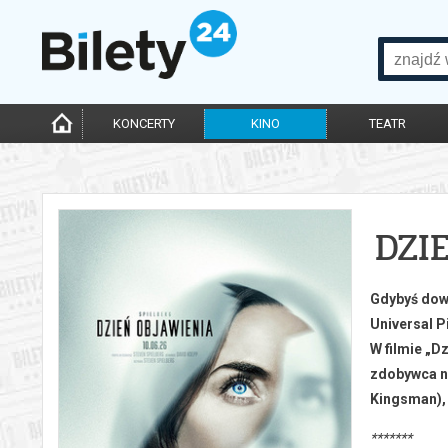
KONCERTY
KINO
TEATR
DZI
Gdybyś dowi
Universal P
W filmie „D
zdobywca na
Kingsman),
*******