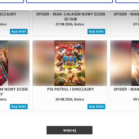
INOZAURY
SPIDER - MAN: CAŁKIEM NOWY DZIEŃ
SPIDER - MA
3D DUB
utno
07.08.2026, Kutno
07.
kup bilet
kup bilet
EM NOWY DZIEŃ
PSI PATROL I DINOZAURY
SPIDER - MA
SY
utno
09.08.2026, Kutno
09.
kup bilet
kup bilet
więcej