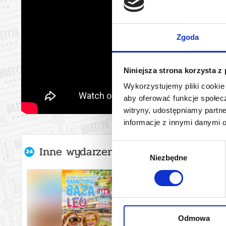
Zgoda
Niniejsza strona korzysta z
Wykorzystujemy pliki cookie 
aby oferować funkcje społecz
witryny, udostępniamy part
informacje z innymi danymi 
Wybór
Inne wydarzenia organizatora
Niezbędne
zgody
Odmowa