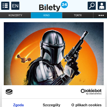
...
KONCERTY
KINO
TEATR
KABARET I
FILHARMONIA
OPERA I BALET
STAND-UP
DLA DZIECI
ONLINE
KARNETY
Zgoda
Szczegóły
O plikach cookies