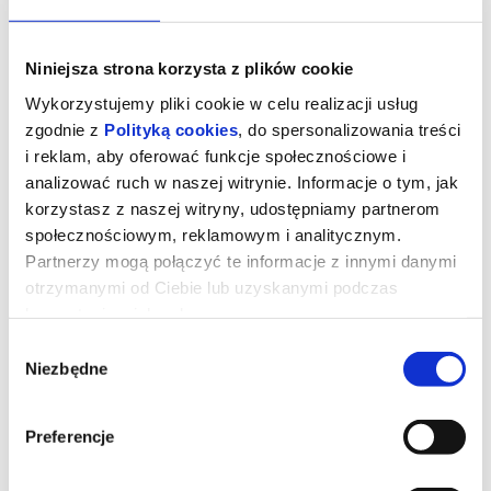
Niniejsza strona korzysta z plików cookie
Wykorzystujemy pliki cookie w celu realizacji usług
zgodnie z
Polityką cookies
, do spersonalizowania treści
i reklam, aby oferować funkcje społecznościowe i
analizować ruch w naszej witrynie. Informacje o tym, jak
korzystasz z naszej witryny, udostępniamy partnerom
społecznościowym, reklamowym i analitycznym.
Partnerzy mogą połączyć te informacje z innymi danymi
otrzymanymi od Ciebie lub uzyskanymi podczas
GWIEZDNE WOJNY: MANDALORIAN I
korzystania z ich usług.
GROGU 3D dubbing
Wybór
Niezbędne
zgody
Lucasfilm przedstawia "Gwiezdne wojny: The Mandalorian and
Grogu", nową produkcję z uniwersum Gwiezdnych wojen, która
Preferencje
zadebiutuje w kinach 22-ego maja 2026 roku, a zobaczymy w
niej kolejną niesamowitą przygodę Mandalorianina i Grogu.
Złowieszcze Imperium upadło, a imperialni watażkowie