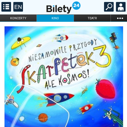
...
KONCERTY
KINO
TEATR
KABARET I
FILHARMONIA
OPERA I BALET
STAND-UP
DLA DZIECI
ONLINE
KARNETY