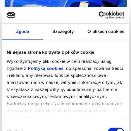
Zgoda
Szczegóły
O plikach cookies
Niniejsza strona korzysta z plików cookie
Wykorzystujemy pliki cookie w celu realizacji usług
zgodnie z
Polityką cookies
, do spersonalizowania treści
i reklam, aby oferować funkcje społecznościowe i
Niesamowite przygody skarpetek 3.
analizować ruch w naszej witrynie. Informacje o tym, jak
korzystasz z naszej witryny, udostępniamy partnerom
Ale kosmos!
społecznościowym, reklamowym i analitycznym.
Partnerzy mogą połączyć te informacje z innymi danymi
otrzymanymi od Ciebie lub uzyskanymi podczas
KINO PRZEDSZKOLAKA
Najbardziej odlotowi bohaterowie książek dla dzieci
korzystania z ich usług.
powracają do kin z nowymi przygodami. Zagadka
detektywistyczna, pojedynki na Dzikim Zachodzie i podróże w
Wybór
kosmos to dopiero początek! Czy skarpetka może zostać