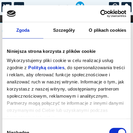
...
KONCERTY
KINO
TEATR
KABARET I
Komunikat
FILHARMONIA
OPERA I BALET
Zgoda
Szczegóły
O plikach cookies
STAND-UP
DLA DZIECI
ONLINE
KARNETY
Sprzedaż biletów on-line na wydarzenie
Niniejsza strona korzysta z plików cookie
została zakończona.
Wykorzystujemy pliki cookie w celu realizacji usług
zgodnie z
Polityką cookies
, do spersonalizowania treści
i reklam, aby oferować funkcje społecznościowe i
analizować ruch w naszej witrynie. Informacje o tym, jak
korzystasz z naszej witryny, udostępniamy partnerom
społecznościowym, reklamowym i analitycznym.
Partnerzy mogą połączyć te informacje z innymi danymi
otrzymanymi od Ciebie lub uzyskanymi podczas
korzystania z ich usług.
Wybór
Niezbędne