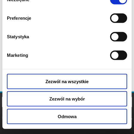
zgody
Preferencje
Statystyka
Marketing
Zezwól na wszystkie
Zezwól na wybór
Odmowa
REGULAMIN
POLITYKA
POLITYKA
COOKIES
PRYWATNOŚCI