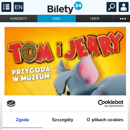
...
KONCERTY
KINO
TEATR
KABARET I
FILHARMONIA
OPERA I BALET
STAND-UP
DLA DZIECI
ONLINE
KARNETY
Zgoda
Szczegóły
O plikach cookies