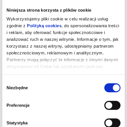
Niniejsza strona korzysta z plików cookie
Wykorzystujemy pliki cookie w celu realizacji usług
zgodnie z
Polityką cookies
, do spersonalizowania treści
i reklam, aby oferować funkcje społecznościowe i
analizować ruch w naszej witrynie. Informacje o tym, jak
korzystasz z naszej witryny, udostępniamy partnerom
społecznościowym, reklamowym i analitycznym.
Partnerzy mogą połączyć te informacje z innymi danymi
otrzymanymi od Ciebie lub uzyskanymi podczas
korzystania z ich usług.
Wybór
Tom i Jerry: Przygoda w muzeum
Niezbędne
zgody
Podczas pościgu w nowojorskim Metropolitan Museum Tom i
Preferencje
Jerry przypadkowo uruchamiają mityczny Astralny Kompas,
który przenosi ich do olśniewającego Złotego Miasta rodem
ze starożytnych legend. Tom zostaje uznany za bóstwo i staje
się ulubieńcem władcy oraz jego poddanych...
Statystyka
TOM I JERRY PRZYGODA W MUZEM animowana komedia dla