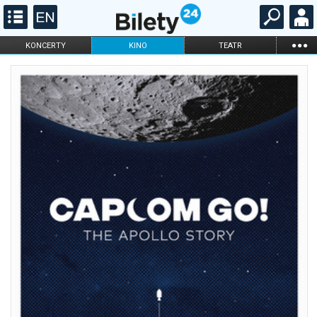
...
KONCERTY
KINO
TEATR
KABARET I
FILHARMONIA
OPERA I BALET
STAND-UP
DLA DZIECI
ONLINE
KARNETY