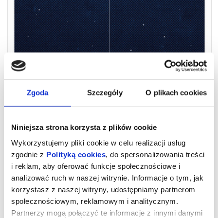
Zgoda
Szczegóły
O plikach cookies
Niniejsza strona korzysta z plików cookie
CAPCOM GO! Historia Misji Apollo
Wykorzystujemy pliki cookie w celu realizacji usług
3D
zgodnie z
Polityką cookies
, do spersonalizowania treści
i reklam, aby oferować funkcje społecznościowe i
analizować ruch w naszej witrynie. Informacje o tym, jak
Bilet daje możliwość wejścia do planetarium na czas 60 minut.
Usługa zawiera: seans kina sferycznego (fulldome) 3D oraz
korzystasz z naszej witryny, udostępniamy partnerom
możliwość korzystania z urządzeń multimedialnych będących na
wyposażeniu sali edukacyjnej KOPERNIK takich jak: symulator misji
społecznościowym, reklamowym i analitycznym.
kosmicznej 5D, kioski edukacyjne oraz kosmiczne stanowiska
Partnerzy mogą połączyć te informacje z innymi danymi
stereoskopowe.