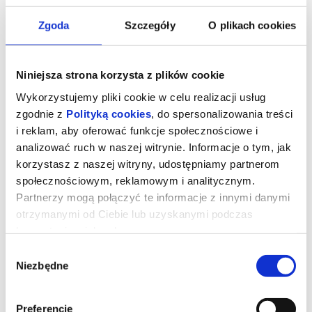
Zgoda
Szczegóły
O plikach cookies
Niniejsza strona korzysta z plików cookie
Wykorzystujemy pliki cookie w celu realizacji usług
zgodnie z
Polityką cookies
, do spersonalizowania treści
i reklam, aby oferować funkcje społecznościowe i
analizować ruch w naszej witrynie. Informacje o tym, jak
korzystasz z naszej witryny, udostępniamy partnerom
społecznościowym, reklamowym i analitycznym.
Dzień objawienia
Partnerzy mogą połączyć te informacje z innymi danymi
otrzymanymi od Ciebie lub uzyskanymi podczas
korzystania z ich usług.
Disclosure Day
Wybór
reż. Steven Spielberg
Niezbędne
czas: 145’
zgody
produkcja: USA 2025
język: angielski
kategoria wiekowa: 15+
Prezenterka pogody (Emily Blunt) wywołuje panikę i uruchamia
Preferencje