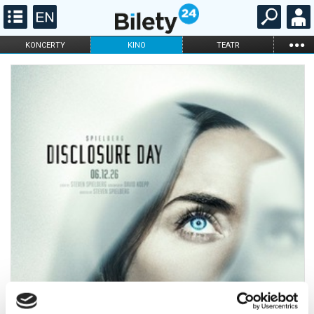
...
KONCERTY
KINO
TEATR
KABARET I
FILHARMONIA
OPERA I BALET
STAND-UP
DLA DZIECI
ONLINE
KARNETY