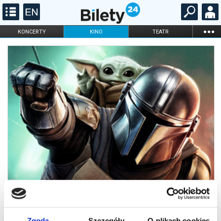
...
KONCERTY
KINO
TEATR
KABARET I
FILHARMONIA
OPERA I BALET
STAND-UP
DLA DZIECI
ONLINE
KARNETY
Zgoda
Szczegóły
O plikach cookies