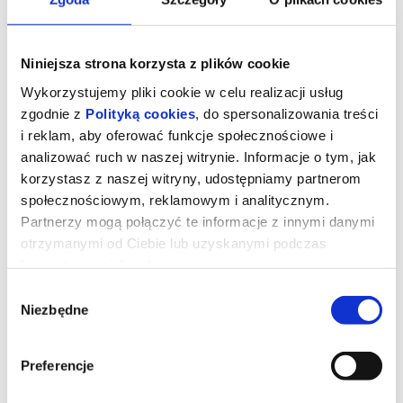
Niniejsza strona korzysta z plików cookie
Wykorzystujemy pliki cookie w celu realizacji usług
zgodnie z
Polityką cookies
, do spersonalizowania treści
i reklam, aby oferować funkcje społecznościowe i
analizować ruch w naszej witrynie. Informacje o tym, jak
korzystasz z naszej witryny, udostępniamy partnerom
społecznościowym, reklamowym i analitycznym.
Partnerzy mogą połączyć te informacje z innymi danymi
otrzymanymi od Ciebie lub uzyskanymi podczas
Gwiezdne wojny: Mandalorian i
korzystania z ich usług.
Grogu (2D Dubbing)
Wybór
Niezbędne
zgody
USA 2026
Czas trwania: 132
Preferencje
Złowrogie Imperium upadło, a imperialni watażkowie wciąż są
rozproszeni po całej galaktyce. Nowo powstała Nowa Republika,
która stara się chronić wszystko, o co walczyła Rebelia, zwraca się