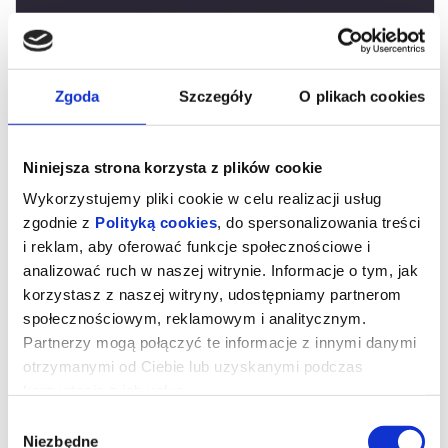
Zgoda
Szczegóły
O plikach cookies
Niniejsza strona korzysta z plików cookie
Wykorzystujemy pliki cookie w celu realizacji usług
zgodnie z
Polityką cookies
, do spersonalizowania treści
i reklam, aby oferować funkcje społecznościowe i
analizować ruch w naszej witrynie. Informacje o tym, jak
Ojczyzna
korzystasz z naszej witryny, udostępniamy partnerom
społecznościowym, reklamowym i analitycznym.
Partnerzy mogą połączyć te informacje z innymi danymi
"Ojczyzna" opowiada o relacji między Thomasem Mannem
otrzymanymi od Ciebie lub uzyskanymi podczas
(Hanns Zischler), laureatem Nagrody Nobla w dziedzinie literatury,
a jego córką Eriką (Sandra Hüller) – aktorką i pisarką. Akcja
korzystania z ich usług.
rozgrywa się w szczytowym okresie zimnej wojny. Ojciec i córka
wyruszają w trudną, pełną emocji podróż czarnym Buickiem przez
Wybór
zrujnowane Niemcy – z Frankfurtu pod kontrolą amerykańską do
Weimaru pod wpływem sowieckim. Po raz pierwszy od wojny
Niezbędne
zgody