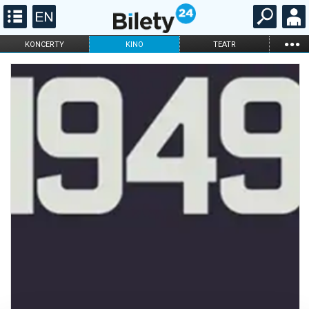
...
KONCERTY
KINO
TEATR
KABARET I
FILHARMONIA
OPERA I BALET
STAND-UP
DLA DZIECI
ONLINE
KARNETY