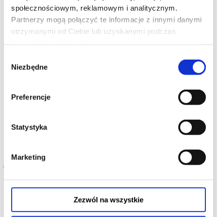
19:45
społecznościowym, reklamowym i analitycznym.
Partnerzy mogą połączyć te informacje z innymi danymi
otrzymanymi od Ciebie lub uzyskanymi podczas
korzystania z ich usług.
Wybór
Niezbędne
zgody
Preferencje
O CZYM SOBIE NIE MÓWIMY
Statystyka
czytaj opis
Marketing
Filmy grane w kinie:
Chinatown | 10/10 Klasyka filmowa
Zezwól na wszystkie