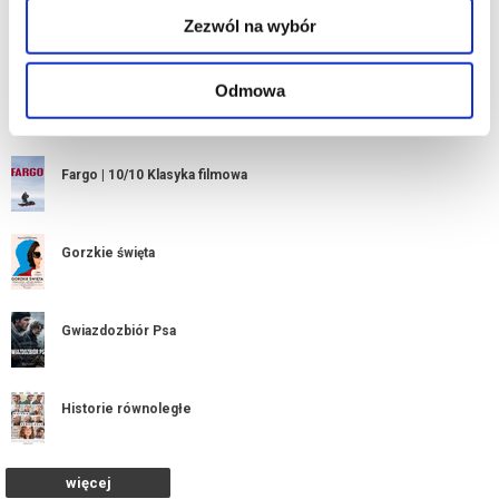
Do utraty tchu | Pokaz specjalny
Zezwól na wybór
Odmowa
Drugie życie | DKF
Fargo | 10/10 Klasyka filmowa
Gorzkie święta
Gwiazdozbiór Psa
Historie równoległe
więcej
Kandydaci Śmierci