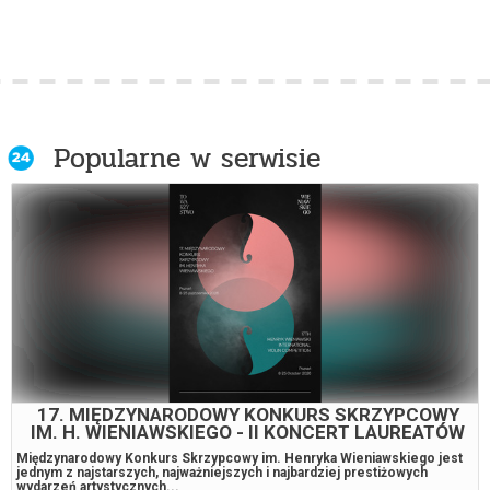
Kasyno | 10/10 Klasyka filmowa
Młody Waszyngton
Popularne w serwisie
O czym sobie nie mówimy
Odyseja
Ojczyzna | FKS
17. MIĘDZYNARODOWY KONKURS SKRZYPCOWY
IM. H. WIENIAWSKIEGO - II KONCERT LAUREATÓW
Pejzaż w kolorze sepii
Międzynarodowy Konkurs Skrzypcowy im. Henryka Wieniawskiego jest
jednym z najstarszych, najważniejszych i najbardziej prestiżowych
wydarzeń artystycznych...