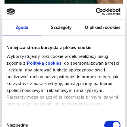
Zgoda
Szczegóły
O plikach cookies
Niniejsza strona korzysta z plików cookie
Wykorzystujemy pliki cookie w celu realizacji usług
zgodnie z
Polityką cookies
, do spersonalizowania treści
i reklam, aby oferować funkcje społecznościowe i
analizować ruch w naszej witrynie. Informacje o tym, jak
Pan Nikt kontra Putin|Dkf
korzystasz z naszej witryny, udostępniamy partnerom
społecznościowym, reklamowym i analitycznym.
Partnerzy mogą połączyć te informacje z innymi danymi
Pełen życia nauczyciel Pasha pracuje jako nauczyciel w tej samej
otrzymanymi od Ciebie lub uzyskanymi podczas
szkole podstawowej, do której uczęszczał jako dziecko w
rodzinnym mieście w górach Uralu. Jednak inwazja Rosji na
korzystania z ich usług.
Ukrainę w 2022 roku zmieniła wszystko. Nagle szkoła i
społeczność, które tak kochał, przekształciły się z miejsca nauki i
Wybór
swobodnej ekspresji w przestrzeń militaryzacji i ideologii
państwowej. Wkrótce jego uczniowie i członkowie ich rodzin
Niezbędne
zgody