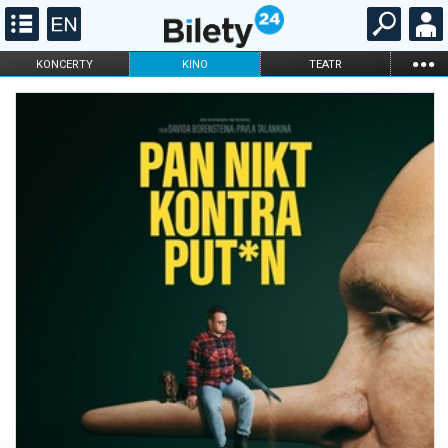
...
KONCERTY
KINO
TEATR
KABARET I
FILHARMONIA
OPERA I BALET
STAND-UP
DLA DZIECI
ONLINE
KARNETY