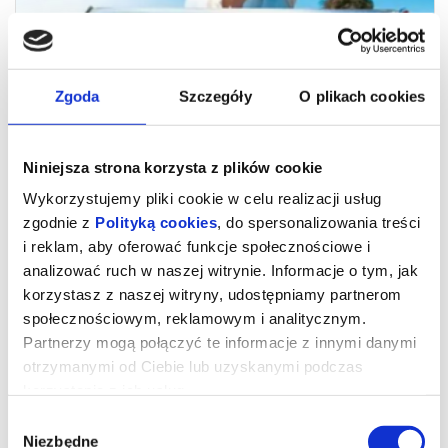
Zgoda
Szczegóły
O plikach cookies
Niniejsza strona korzysta z plików cookie
Wykorzystujemy pliki cookie w celu realizacji usług
zgodnie z
Polityką cookies
, do spersonalizowania treści
i reklam, aby oferować funkcje społecznościowe i
analizować ruch w naszej witrynie. Informacje o tym, jak
Wolność po Włosku
korzystasz z naszej witryny, udostępniamy partnerom
społecznościowym, reklamowym i analitycznym.
Partnerzy mogą połączyć te informacje z innymi danymi
Najnowszy film Mario Martone ("Nostalgia") to elektryzujący
otrzymanymi od Ciebie lub uzyskanymi podczas
portret Goliardy Sapienzy – złodziejki, kochanki, więźniarki,
niepokornej ikony wolności, a także jednej z najwybitniejszych
korzystania z ich usług.
współczesnych włoskich pisarek. Ta dojrzała, wyzwolona kobieta
w świecie przemocy i politycznych napięć nie traci z oczu swojej
Wybór
wrażliwości i pasji, a przede wszystkim nie daje sobie odebrać
prawa do życia na własnych zasadach. W postać Sapienzy wciela
Niezbędne
zgody