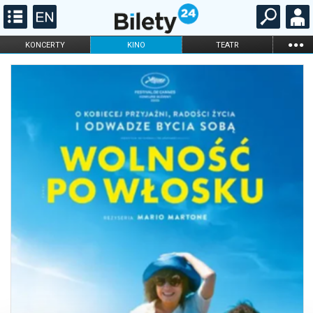
...
KONCERTY
KINO
TEATR
KABARET I
FILHARMONIA
OPERA I BALET
STAND-UP
DLA DZIECI
ONLINE
KARNETY