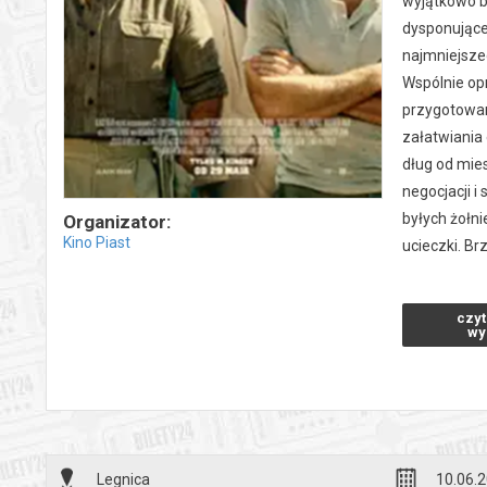
wyjątkowo b
dysponująceg
najmniejszeg
Wspólnie opr
przygotowani
załatwiania
dług od mie
negocjacji i
byłych żołni
Organizator:
Kino Piast
ucieczki. Br
*******
czyt
Bezpieczne 
wy
wysyłanym n
Legnica
10.06.2