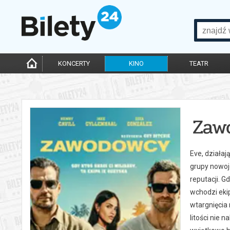
KONCERTY
KINO
TEATR
Zaw
Eve, działaj
grupy nowoj
reputacji. G
wchodzi ekip
wtargnięcia 
litości nie 