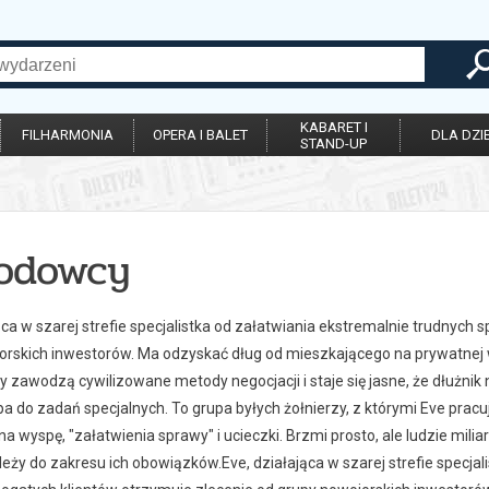
KABARET I
FILHARMONIA
OPERA I BALET
DLA DZIE
STAND-UP
odowcy
ąca w szarej strefie specjalistka od załatwiania ekstremalnie trudnych
orskich inwestorów. Ma odzyskać dług od mieszkającego na prywatnej 
dy zawodzą cywilizowane metody negocjacji i staje się jasne, że dłużni
a do zadań specjalnych. To grupa byłych żołnierzy, z którymi Eve pracuj
na wyspę, "załatwienia sprawy" i ucieczki. Brzmi prosto, ale ludzie mil
należy do zakresu ich obowiązków.Eve, działająca w szarej strefie specja