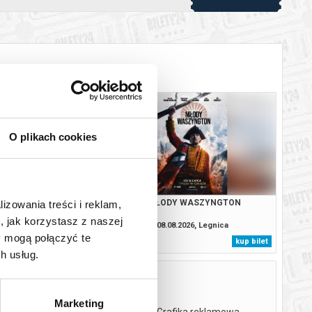
O plikach cookies
 W KOLORZE SEPII
MŁODY WASZYNGTON
lizowania treści i reklam,
, jak korzystasz z naszej
8.2026, Legnica
08.08.2026, Legnica
y mogą połączyć te
kup bilet
kup bilet
h usług.
Marketing