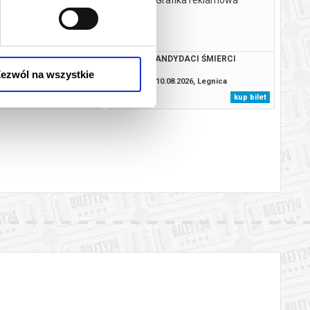
Y WASZYNGTON
KANDYDACI ŚMIERCI
ezwól na wszystkie
8.2026, Legnica
10.08.2026, Legnica
kup bilet
kup bilet