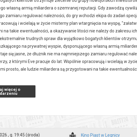
ogatych klientów otrzymuje zlecenie od grupy nowojorskich inwestoró
o własną armią miliardera o szemranej reputacji. Gdy zawodzą cywilizo
o zamiaru regulować należności, do gry wchodzi ekipa do zadań specjaln
acowują i wcielają w życie misterny plan wtargnięcia na wyspę, "załatwie
 na takie ewentualności, a okazywanie litości nie należy do zakresu ich
 ekstremalnie trudnych spraw dla wyjątkowo bogatych klientów otrzymu
szkającego na prywatnej wyspie, dysponującego własną armią miliarde
 staje się jasne, że dłużnik nie ma najmniejszego zamiaru regulować nal
erzy, z którymi Eve pracuje do lat. Wspólnie opracowują i wcielają w życ
zmi prosto, ale ludzie miliardera są przygotowani na takie ewentualnośc
aj więcej o
zakupy w Bilety24. W przypadku odwołania wydarzenia, gwarantujemy
darzeniu
a adres e-mail, podany podczas zakupu.
026 , g. 19:45
(środa)
Kino Piast w Legnicy