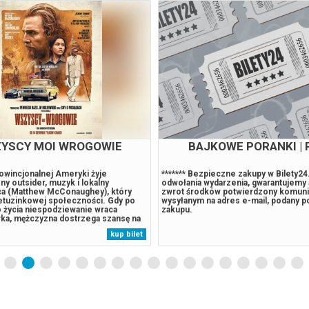
WIAZDOZBIÓR PSA
GWIAZDOZBIÓR P
iptycznym świecie wirus niszczy
W postapokaliptycznym świecie wiru
nym z ocalałych jest Higg - pilot,
ludzkość. Jednym z ocalałych jest Higg
grypę, ale stracił rodzinę.*******
który przeżył grypę, ale stracił rodzin
akupy w Bilety24. W przypadku
Bezpieczne zakupy w Bilety24. W pr
darzenia, gwarantujemy automatyczny
odwołania wydarzenia, gwarantujemy
ów potwierdzony komunikatem
zwrot środków potwierdzony komun
 adres e-mail, podany podczas
wysyłanym na adres e-mail, podany 
kup bilet
zakupu.