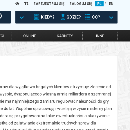
ZAREJESTRUJ SIĘ
ZALOGUJ SIĘ
PL
/
EN
KIEDY?
GDZIE?
CO?
CI
ONLINE
KARNETY
INNE
 spraw dla wyjątkowo bogatych klientów otrzymuje zlecenie od
wyspie, dysponującego własną armią miliardera o szemranej
k nie ma najmniejszego zamiaru regulować należności, do gry
e do lat. Wspólnie opracowują i wcielają w życie misterny plan
iardera są przygotowani na takie ewentualności, a okazywanie
listka od załatwiania ekstremalnie trudnych spraw dla