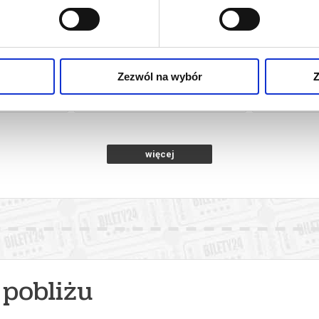
 | POKAZ
PEJZAŻ W KOLORZE SEPII
MŁOD
NY
Zezwól na wybór
Z
gnica
09.08.2026, Legnica
09.0
kup bilet
kup bilet
więcej
pobliżu