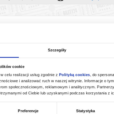
Szczegóły
 plików cookie
 NIESAMOWITE
KANDYDACI ŚMIERCI
PEJZAŻ
w celu realizacji usług zgodnie z
Polityką cookies
, do spersona
 2. SKARPETKI
nościowe i analizować ruch w naszej witrynie. Informacje o tym
gnica
08.08.2026, Legnica
08.0
nerom społecznościowym, reklamowym i analitycznym. Partnerz
info
kup bilet
otrzymanymi od Ciebie lub uzyskanymi podczas korzystania z ic
Preferencje
Statystyka