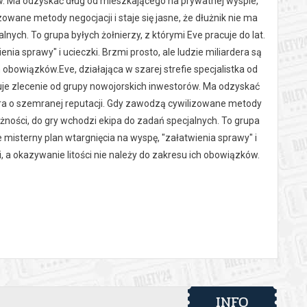
w. Ma odzyskać dług od mieszkającego na prywatnej wyspie,
wane metody negocjacji i staje się jasne, że dłużnik nie ma
ych. To grupa byłych żołnierzy, z którymi Eve pracuje do lat.
nia sprawy" i ucieczki. Brzmi prosto, ale ludzie miliardera są
 obowiązków.Eve, działająca w szarej strefie specjalistka od
je zlecenie od grupy nowojorskich inwestorów. Ma odzyskać
ra o szemranej reputacji. Gdy zawodzą cywilizowane metody
eżności, do gry wchodzi ekipa do zadań specjalnych. To grupa
ie misterny plan wtargnięcia na wyspę, "załatwienia sprawy" i
i, a okazywanie litości nie należy do zakresu ich obowiązków.
 automatyczny zwrot środków potwierdzony komunikatem
INFO