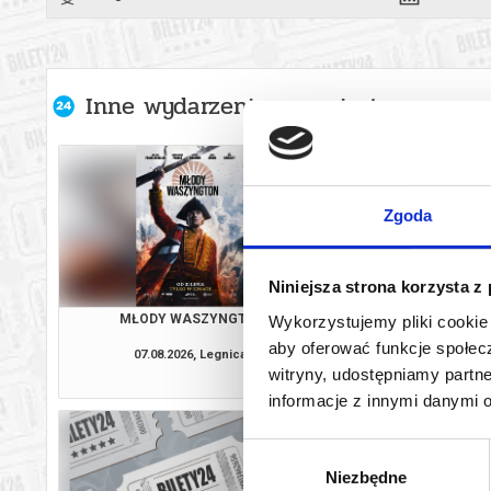
Inne wydarzenia organizatora
Zgoda
Niniejsza strona korzysta z
MŁODY WASZYNGTON
BAJKOWE PORANKI |
Wykorzystujemy pliki cookie 
PRZYGODY SKARPETEK
aby oferować funkcje społecz
GÓRĄ!
07.08.2026, Legnica
08.08.2026, Le
witryny, udostępniamy part
kup bilet
informacje z innymi danymi 
Wybór
Niezbędne
zgody