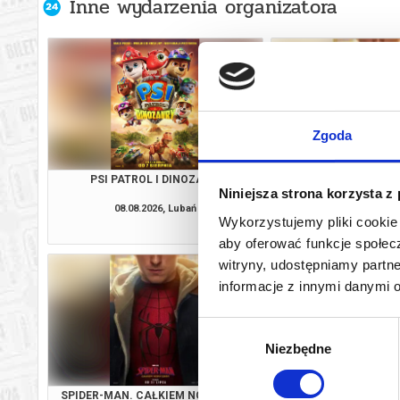
Inne wydarzenia organizatora
Zgoda
PSI PATROL I DINOZAURY
SPIDER-MAN. CAŁKIE
Niniejsza strona korzysta z
3D DUBBI
08.08.2026, Lubań
08.08.2026, L
Wykorzystujemy pliki cookie 
kup bilet
aby oferować funkcje społecz
witryny, udostępniamy part
informacje z innymi danymi 
Wybór
Niezbędne
zgody
SPIDER-MAN. CAŁKIEM NOWY DZIEŃ
PSI PATROL I D