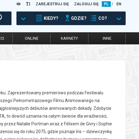
ZAREJESTRUJ SIĘ
ZALOGUJ SIĘ
PL
/
EN
KIEDY?
GDZIE?
CO?
CI
ONLINE
KARNETY
INNE
eku. Zaprezentowany premierowo podczas Festiwalu
lepszego Pełnometrażowego Filmu Animowanego na
ajgłośniejszych debiutów animowanych dekady. Zdobycie
TA, to dowód uznania na całym świecie dla wrażliwości,
y przez Natalie Portman wraz z Félixem de Givry i Sophie
zenosi się do roku 2075, gdzie poznaje Iris – dziewczynkę