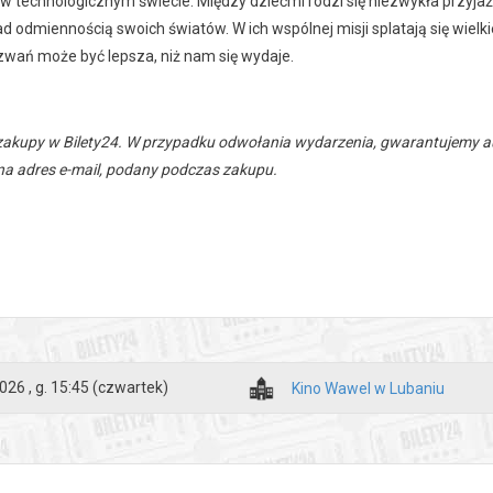
 w technologicznym świecie. Między dziećmi rodzi się niezwykła przyja
 odmiennością swoich światów. W ich wspólnej misji splatają się wielki
ań może być lepsza, niż nam się wydaje.
zakupy w Bilety24. W przypadku odwołania wydarzenia, gwarantujemy
a adres e-mail, podany podczas zakupu.
026 , g. 15:45
(czwartek)
Kino Wawel w Lubaniu