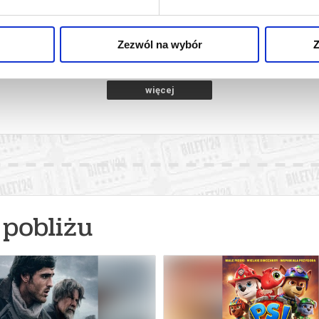
2D DUBBING
ubań
12.08.2026, Lubań
13.
kup bilet
kup bilet
Zezwól na wybór
Z
więcej
pobliżu