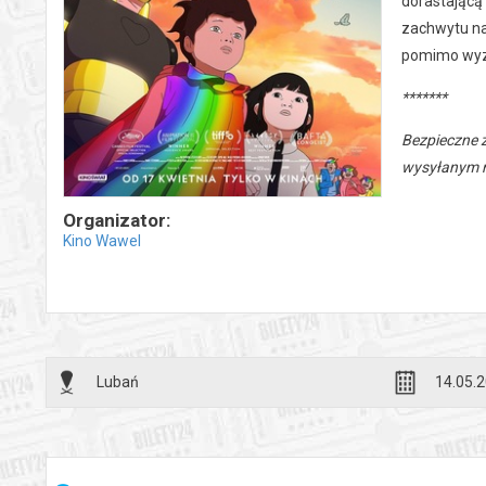
dorastającą
zachwytu nad
pomimo wyzw
*******
Bezpieczne 
wysyłanym n
Organizator:
Kino Wawel
Lubań
14.05.2