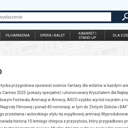
KABARET I
FILHARMONIA
OPERA I BALET
DLA DZIE
STAND-UP
o
tycka przygodowa opowieść science fantasy dla widzów w każdym wi
 Cannes 2025 (pokazy specjalne) i uhonorowany Kryształem dla Naj
owym Festiwalu Animacji w Annecy, ARCO szybko wyrósł na jeden z n
 Nagrody Filmowej i ponad 40 nominacji, w tym do Złotych Globów i BAF
o przesłania i autorskiego stylu tej wyjątkowej animacji.Wyprodukowan
owiada historię 10 letniego chłopca z przyszłości, który przypadkowo pr