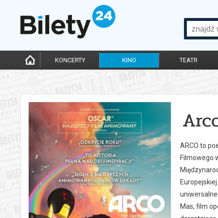
KONCERTY
KINO
TEATR
Arc
ARCO to poe
Filmowego w
Międzynarod
Europejskiej
uniwersalneg
Mas, film op