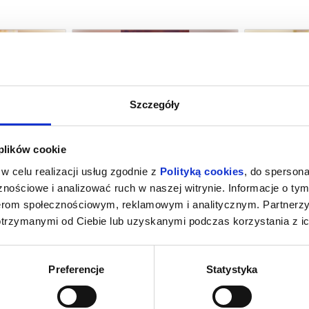
Szczegóły
M NOWY DZIEŃ
PSI PATROL I DINOZAURY
SPIDER-MAN
 plików cookie
NG
ubań
09.08.2026, Lubań
09.
w celu realizacji usług zgodnie z
Polityką cookies
, do spersona
kup bilet
kup bilet
nościowe i analizować ruch w naszej witrynie. Informacje o tym
nerom społecznościowym, reklamowym i analitycznym. Partnerz
otrzymanymi od Ciebie lub uzyskanymi podczas korzystania z ic
Preferencje
Statystyka
INOZAURY
SPIDER-MAN. CAŁKIEM NOWY DZIEŃ
PSI PA