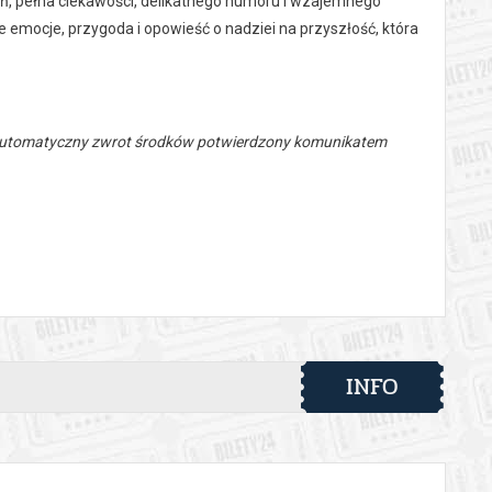
źń, pełna ciekawości, delikatnego humoru i wzajemnego
e emocje, przygoda i opowieść o nadziei na przyszłość, która
 automatyczny zwrot środków potwierdzony komunikatem
INFO