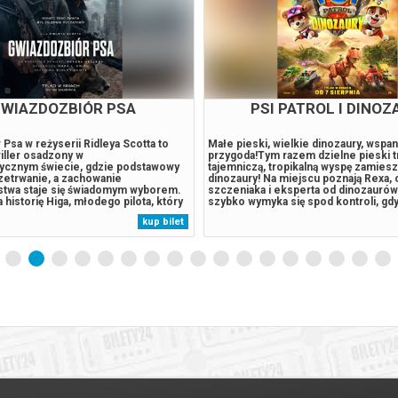
ER-MAN. CAŁKIEM NOWY
SPIDER-MAN. CAŁKIE
DZIEŃ 3D DUBBING
DZIEŃ 2D DUBBI
eraz dorosłym mężczyzną żyjącym
Peter jest teraz dorosłym mężczyzn
 czasu, gdy z własnej woli wymazał
samotnie - od czasu, gdy z własnej w
pamięci tych, których kochał. Walcząc z
się z życia i pamięci tych, których ko
cią w Nowym Jorku, który nie zna już
przestępczością w Nowym Jorku, któr
 w pełni poświęcił się ochronie miasta.
jego imienia, w pełni poświęcił się oc
wymagania zaczynają go przytłaczać,
Gdy rosnące wymagania zaczynają go 
je zaskakującą fizyczną przemianę,
presja wywołuje zaskakującą fizyczn
kup bilet
 jego istnieniu, podczas gdy nowy,
która zagraża jego istnieniu, podczas
.
niepokojący...