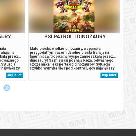
I
PSI PATROL I DINOZAURY
ę, by
Małe pieski, wielkie dinozaury, wspaniała
Małe p
wiadanej
przygoda!Tym razem dzielne pieski trafiają na
przygo
rawdziwe losy
tajemniczą, tropikalną wyspę zamieszkałą przez…
tajemn
inął podczas
dinozaury! Na miejscu poznają Rexa, odważnego
dinoza
ony na pastwę
szczeniaka i eksperta od dinozaurów.Sytuacja
szczen
rzez stadko
szybko wymyka się spod kontroli, gdy największy
szybko
ć lat, ucząc
rywal Psiego Patrolu, burmistrz Humdinger,
rywal 
kup bilet
kup bilet
ludzi. Jego
również pojawia się na wyspie. Jego nierozważne
równie
działania prowadzą do przebudzenia...
działa