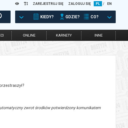
ZAREJESTRUJ SIĘ
ZALOGUJ SIĘ
PL
/
EN
KIEDY?
GDZIE?
CO?
CI
ONLINE
KARNETY
INNE
 przestraszył?
 automatyczny zwrot środków potwierdzony komunikatem