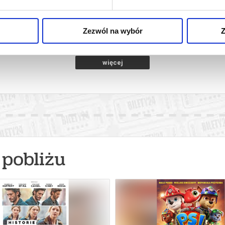
2D DUBBING
ubań
12.08.2026, Lubań
13.
kup bilet
kup bilet
Zezwól na wybór
Z
więcej
pobliżu