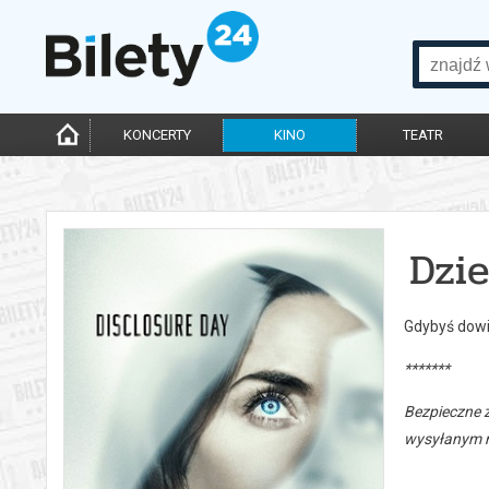
KONCERTY
KINO
TEATR
Dzi
Gdybyś dowie
*******
Bezpieczne 
wysyłanym n