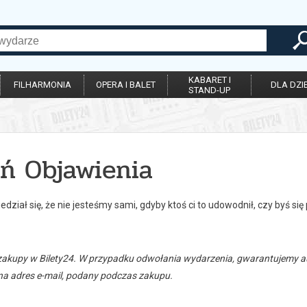
KABARET I
FILHARMONIA
OPERA I BALET
DLA DZIE
STAND-UP
eń Objawienia
dział się, że nie jesteśmy sami, gdyby ktoś ci to udowodnił, czy byś się
zakupy w Bilety24. W przypadku odwołania wydarzenia, gwarantujemy
a adres e-mail, podany podczas zakupu.