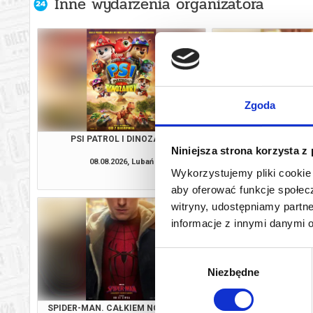
Inne wydarzenia organizatora
Zgoda
PSI PATROL I DINOZAURY
SPIDER-MAN. CAŁKIE
Niniejsza strona korzysta z
3D DUBBI
08.08.2026, Lubań
08.08.2026, L
Wykorzystujemy pliki cookie 
kup bilet
aby oferować funkcje społecz
witryny, udostępniamy part
informacje z innymi danymi 
Wybór
Niezbędne
zgody
SPIDER-MAN. CAŁKIEM NOWY DZIEŃ
PSI PATROL I D