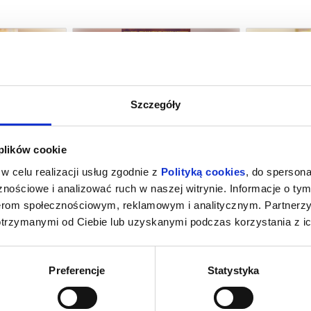
Szczegóły
M NOWY DZIEŃ
PSI PATROL I DINOZAURY
SPIDER-MAN
 plików cookie
NG
ubań
09.08.2026, Lubań
09.
w celu realizacji usług zgodnie z
Polityką cookies
, do spersona
kup bilet
kup bilet
nościowe i analizować ruch w naszej witrynie. Informacje o tym
nerom społecznościowym, reklamowym i analitycznym. Partnerz
otrzymanymi od Ciebie lub uzyskanymi podczas korzystania z ic
Preferencje
Statystyka
INOZAURY
SPIDER-MAN. CAŁKIEM NOWY DZIEŃ
PSI PA