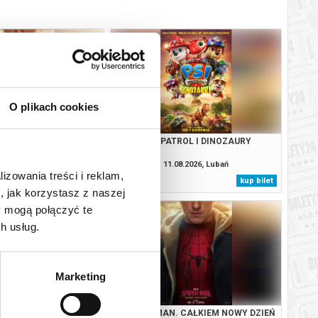
O plikach cookies
. CAŁKIEM NOWY DZIEŃ
PSI PATROL I DINOZAURY
2D DUBBING
08.2026, Lubań
11.08.2026, Lubań
lizowania treści i reklam,
kup bilet
kup bilet
, jak korzystasz z naszej
y mogą połączyć te
h usług.
Marketing
TROL I DINOZAURY
SPIDER-MAN. CAŁKIEM NOWY DZIEŃ