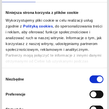
Niniejsza strona korzysta z plików cookie
Wykorzystujemy pliki cookie w celu realizacji usług
zgodnie z
Polityką cookies
, do spersonalizowania treści
i reklam, aby oferować funkcje społecznościowe i
analizować ruch w naszej witrynie. Informacje o tym, jak
korzystasz z naszej witryny, udostępniamy partnerom
społecznościowym, reklamowym i analitycznym.
Partnerzy mogą połączyć te informacje z innymi danymi
otrzymanymi od Ciebie lub uzyskanymi podczas
korzystania z ich usług.
Kurozając i świątynia Świstaka
Wybór
Niezbędne
zgody
Pełna przygód i humoru opowieść o rodzinie, przyjaźni i odwadze
bycia sobą. I o wyprawie, której nie powstydziłby się sam Indiana
Jones!Gdy wyjątkowy pół kurczak, pół zając odkrywa, że nie jest
Preferencje
sam i ma siostrę, a cały gatunek kurozająców potrzebuje ratunku,
wyrusza w ryzykowną podróż do legendarnej Świątyni Świstaka.
Tylko ukryta tam moc może odmienić ich los. Przed nim
niebezpieczna droga, przeciwnicy gotowi na wszystko i decyzja,