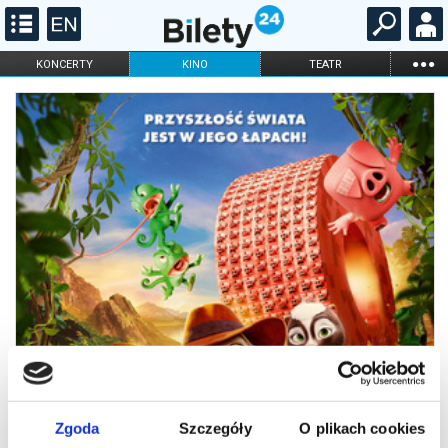
...
KONCERTY
KINO
TEATR
KABARET I
FILHARMONIA
OPERA I BALET
STAND-UP
DLA DZIECI
ONLINE
KARNETY
Zgoda
Szczegóły
O plikach cookies