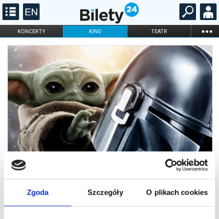
...
KONCERTY
KINO
TEATR
KABARET I
FILHARMONIA
OPERA I BALET
STAND-UP
DLA DZIECI
ONLINE
KARNETY
Zgoda
Szczegóły
O plikach cookies