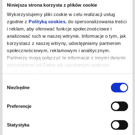
Niniejsza strona korzysta z plików cookie
Wykorzystujemy pliki cookie w celu realizacji usług
zgodnie z
Polityką cookies
, do spersonalizowania treści
i reklam, aby oferować funkcje społecznościowe i
analizować ruch w naszej witrynie. Informacje o tym, jak
korzystasz z naszej witryny, udostępniamy partnerom
społecznościowym, reklamowym i analitycznym.
Partnerzy mogą połączyć te informacje z innymi danymi
otrzymanymi od Ciebie lub uzyskanymi podczas
korzystania z ich usług.
Wybór
Mandalorian i Grogu 3D dubbing
Niezbędne
zgody
Preferencje
Złowrogie Imperium upadło, a imperialni watażkowie wciąż są
rozproszeni po całej galaktyce. Nowo powstała Nowa Republika,
która stara się chronić wszystko, o co walczyła Rebelia, zwraca się
o pomoc do legendarnego mandaloriańskiego łowcy nagród, Dina
Djarina, i jego młodego ucznia, Grogu.
Statystyka
*******