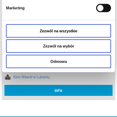
Bezpieczne zakupy w Bilety24. W przypadku odwołania
Marketing
wydarzenia, gwarantujemy automatyczny zwrot środków
potwierdzony komunikatem wysyłanym na adres e-mail, podany
podczas zakupu.
Zezwól na wszystkie
Zezwól na wybór
Bilety na termin:
21.05.2026 , g. 19:15 (czwartek)
Odmowa
21.05.2026 , g. 19:15
Lubań
Kino Wawel w Lubaniu
info