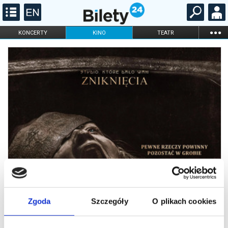
...
KONCERTY
KINO
TEATR
KABARET I
FILHARMONIA
OPERA I BALET
STAND-UP
DLA DZIECI
ONLINE
KARNETY
Zgoda
Szczegóły
O plikach cookies