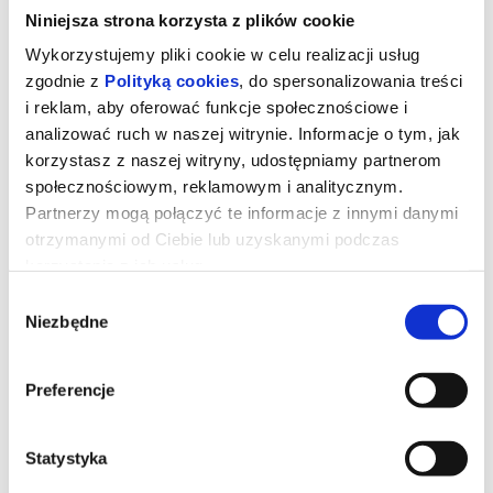
Niniejsza strona korzysta z plików cookie
Wykorzystujemy pliki cookie w celu realizacji usług
zgodnie z
Polityką cookies
, do spersonalizowania treści
i reklam, aby oferować funkcje społecznościowe i
analizować ruch w naszej witrynie. Informacje o tym, jak
korzystasz z naszej witryny, udostępniamy partnerom
społecznościowym, reklamowym i analitycznym.
Partnerzy mogą połączyć te informacje z innymi danymi
otrzymanymi od Ciebie lub uzyskanymi podczas
korzystania z ich usług.
Wybór
Niezbędne
zgody
Mumia: Film Lee Cronina
Preferencje
Młoda córka dziennikarza znika bez śladu na pustyni. Po ośmiu
latach załamana rodzina doznaje wstrząsu. Dziewczyna powraca,
ale to, co powinno być radosnym wydarzeniem, zmienia się w
koszmar na jawie.
Statystyka
*******