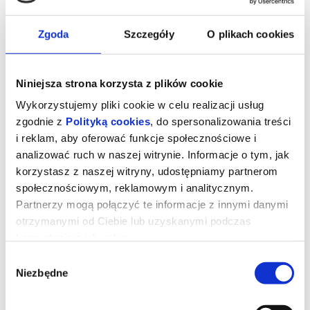
Zgoda
Szczegóły
O plikach cookies
Niniejsza strona korzysta z plików cookie
Wykorzystujemy pliki cookie w celu realizacji usług
zgodnie z
Polityką cookies
, do spersonalizowania treści
i reklam, aby oferować funkcje społecznościowe i
analizować ruch w naszej witrynie. Informacje o tym, jak
korzystasz z naszej witryny, udostępniamy partnerom
społecznościowym, reklamowym i analitycznym.
23. MDAG: Życie Jane | FKS |
Partnerzy mogą połączyć te informacje z innymi danymi
prelekcja
otrzymanymi od Ciebie lub uzyskanymi podczas
korzystania z ich usług.
Wybór
Niemcy | 2010
Niezbędne
Reżyseria: Lorenz Knauer
zgody
Film towarzyszy Jane Goodall – światowej sławy prymatolożce,
ekologicznej aktywistce i obrończyni praw zwierząt – w jej