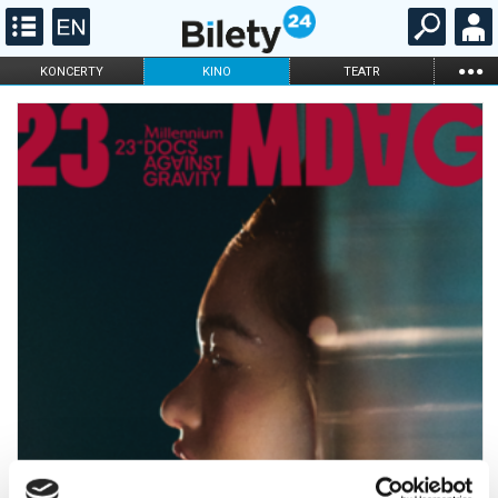
...
KONCERTY
KINO
TEATR
KABARET I
FILHARMONIA
OPERA I BALET
STAND-UP
DLA DZIECI
ONLINE
KARNETY