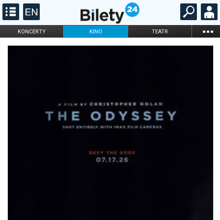
...
KONCERTY
KINO
TEATR
KABARET I
FILHARMONIA
OPERA I BALET
STAND-UP
DLA DZIECI
ONLINE
KARNETY