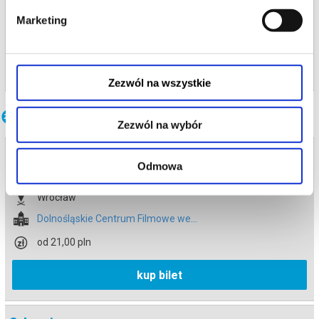
Wrocław
Marketing
Dolnośląskie Centrum Filmowe we...
info
Zezwól na wszystkie
Inne terminy
Zezwól na wybór
Odyseja
Odmowa
08.08.2026 , g. 15:30
Wrocław
Dolnośląskie Centrum Filmowe we...
od 21,00 pln
kup bilet