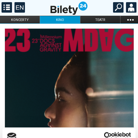
...
KONCERTY
KINO
TEATR
KABARET I
FILHARMONIA
OPERA I BALET
STAND-UP
DLA DZIECI
ONLINE
KARNETY