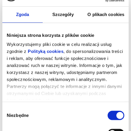
Zgoda
Szczegóły
O plikach cookies
Niniejsza strona korzysta z plików cookie
Wykorzystujemy pliki cookie w celu realizacji usług
zgodnie z
Polityką cookies
, do spersonalizowania treści
i reklam, aby oferować funkcje społecznościowe i
analizować ruch w naszej witrynie. Informacje o tym, jak
korzystasz z naszej witryny, udostępniamy partnerom
społecznościowym, reklamowym i analitycznym.
23. MDAG: Mistrzostwa świata w
Partnerzy mogą połączyć te informacje z innymi danymi
gwizdaniu
otrzymanymi od Ciebie lub uzyskanymi podczas
korzystania z ich usług.
Wybór
USA, Australia | 2025
Niezbędne
Reżyseria: Christopher Nelius
zgody
W międzynarodowych zawodach Masters of Musical Whistling w
Hollywood uczestnicy z całego świata rywalizują o tytuł