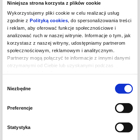
Niniejsza strona korzysta z plików cookie
Wykorzystujemy pliki cookie w celu realizacji usług
zgodnie z
Polityką cookies
, do spersonalizowania treści
i reklam, aby oferować funkcje społecznościowe i
analizować ruch w naszej witrynie. Informacje o tym, jak
korzystasz z naszej witryny, udostępniamy partnerom
społecznościowym, reklamowym i analitycznym.
Partnerzy mogą połączyć te informacje z innymi danymi
otrzymanymi od Ciebie lub uzyskanymi podczas
korzystania z ich usług.
Wybór
Dzień objawienia
Niezbędne
zgody
Preferencje
reż. Steven Spielberg | USA | 2026
Gdybyś dowiedział się, że nie jesteśmy sami, gdyby ktoś ci to
pokazał i udowodnił, bałbyś się?
Statystyka
*******