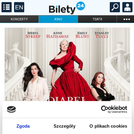
...
KONCERTY
KINO
TEATR
KABARET I
FILHARMONIA
OPERA I BALET
STAND-UP
DLA DZIECI
ONLINE
KARNETY
Zgoda
Szczegóły
O plikach cookies