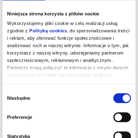
Niniejsza strona korzysta z plików cookie
Wykorzystujemy pliki cookie w celu realizacji usług
zgodnie z
Polityką cookies
, do spersonalizowania treści
i reklam, aby oferować funkcje społecznościowe i
analizować ruch w naszej witrynie. Informacje o tym, jak
korzystasz z naszej witryny, udostępniamy partnerom
społecznościowym, reklamowym i analitycznym.
Partnerzy mogą połączyć te informacje z innymi danymi
otrzymanymi od Ciebie lub uzyskanymi podczas
korzystania z ich usług.
Diabeł ubiera się u Prady 2
Wybór
Niezbędne
zgody
reż. David Frankel | USA | 2026
Preferencje
Dwadzieścia lat po stworzeniu kultowych ról Mirandy, Andy’ego,
Emily i Nigela Meryl Streep, Anne Hathaway, Emily Blunt i Stanley
Tucci powracają na tętniące modą ulice Nowego Jorku i do
eleganckich biur magazynu Runway w filmie „Diabeł ubiera się u
Prady 2” wytwórni 20th Century Studios, długo oczekiwanej
Statystyka