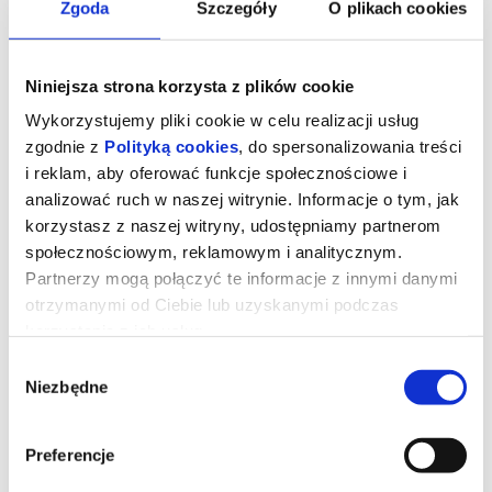
Zgoda
Szczegóły
O plikach cookies
Niniejsza strona korzysta z plików cookie
Wykorzystujemy pliki cookie w celu realizacji usług
zgodnie z
Polityką cookies
, do spersonalizowania treści
i reklam, aby oferować funkcje społecznościowe i
analizować ruch w naszej witrynie. Informacje o tym, jak
korzystasz z naszej witryny, udostępniamy partnerom
społecznościowym, reklamowym i analitycznym.
Partnerzy mogą połączyć te informacje z innymi danymi
otrzymanymi od Ciebie lub uzyskanymi podczas
Drama
korzystania z ich usług.
Wybór
Niezbędne
zgody
reż. Kristoffer Borgli | USA | 2025
Piękni, zamożni i zakochani. Ich zbliżający się ślub będzie jedynie
postawieniem kropki nad "i". No chyba, że do niego wcale nie
Preferencje
dojdzie. Na kilka dni przed ceremonią, na jaw wychodzi szokująca
informacja o przeszłości przyszłej panny młodej, która stawia ją w