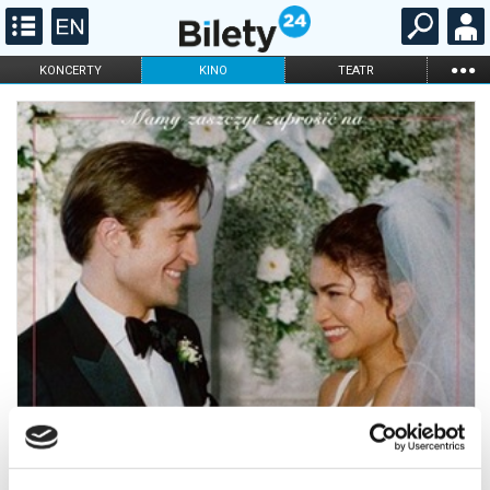
...
KONCERTY
KINO
TEATR
KABARET I
FILHARMONIA
OPERA I BALET
STAND-UP
DLA DZIECI
ONLINE
KARNETY