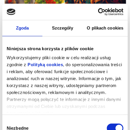
Zgoda
Szczegóły
O plikach cookies
Niniejsza strona korzysta z plików cookie
Wykorzystujemy pliki cookie w celu realizacji usług
zgodnie z
Polityką cookies
, do spersonalizowania treści
i reklam, aby oferować funkcje społecznościowe i
analizować ruch w naszej witrynie. Informacje o tym, jak
Drugie życie
korzystasz z naszej witryny, udostępniamy partnerom
społecznościowym, reklamowym i analitycznym.
Partnerzy mogą połączyć te informacje z innymi danymi
reż. Maryam Touzani | Niemcy, Francja, Hiszpania, Belgia, Maroko |
otrzymanymi od Ciebie lub uzyskanymi podczas
2025
korzystania z ich usług.
„Drugie życie” – zdobywca nagrody publiczności na festiwalu
filmowym w Wenecji – to emanujący optymizmem i pogodą ducha
Wybór
portret dojrzałej kobiety, w którą wciela się Carmen Maura
(„Kobiety na skraju załamania nerwowego”, „Volver”).
Niezbędne
zgody