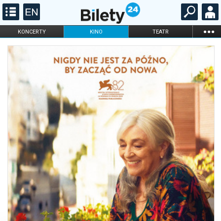
...
KONCERTY
KINO
TEATR
KABARET I
FILHARMONIA
OPERA I BALET
STAND-UP
DLA DZIECI
ONLINE
KARNETY