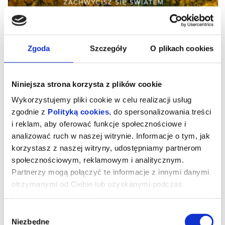
Zgoda
Szczegóły
O plikach cookies
Niniejsza strona korzysta z plików cookie
Wykorzystujemy pliki cookie w celu realizacji usług
zgodnie z
Polityką cookies
, do spersonalizowania treści
i reklam, aby oferować funkcje społecznościowe i
analizować ruch w naszej witrynie. Informacje o tym, jak
Milcząca przyjaciółka
korzystasz z naszej witryny, udostępniamy partnerom
społecznościowym, reklamowym i analitycznym.
Partnerzy mogą połączyć te informacje z innymi danymi
reż. Ildikó Enyedi | Niemcy, Francja, Węgry | 2025
otrzymanymi od Ciebie lub uzyskanymi podczas
Czy można zaprzyjaźnić się z drzewem i dzięki temu zmienić
korzystania z ich usług.
swoje życie?
Wybór
W nagrodzonym na festiwalu w Wenecji filmie Ildikó Enyedi
(„Dusza i ciało”) to pytanie staje się początkiem hipnotyzującej,
Niezbędne
zgody