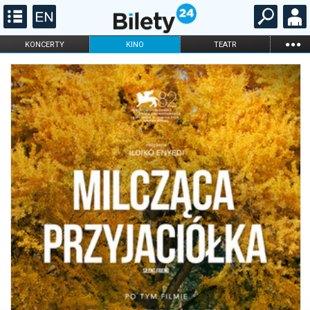
...
KONCERTY
KINO
TEATR
KABARET I
FILHARMONIA
OPERA I BALET
STAND-UP
DLA DZIECI
ONLINE
KARNETY