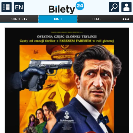
...
KONCERTY
KINO
TEATR
KABARET I
FILHARMONIA
OPERA I BALET
STAND-UP
DLA DZIECI
ONLINE
KARNETY