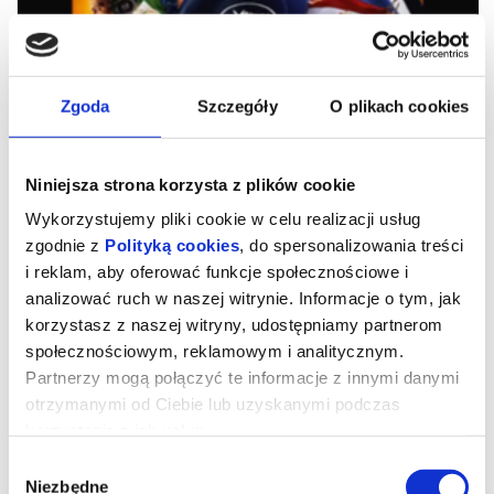
Zgoda
Szczegóły
O plikach cookies
Niniejsza strona korzysta z plików cookie
Wykorzystujemy pliki cookie w celu realizacji usług
zgodnie z
Polityką cookies
, do spersonalizowania treści
i reklam, aby oferować funkcje społecznościowe i
analizować ruch w naszej witrynie. Informacje o tym, jak
Orły Republiki
korzystasz z naszej witryny, udostępniamy partnerom
społecznościowym, reklamowym i analitycznym.
Partnerzy mogą połączyć te informacje z innymi danymi
reż. Tarik Saleh | Dania, Francja, Szwecja | 2026
otrzymanymi od Ciebie lub uzyskanymi podczas
„Orły republiki” to ostatnia część głośnej trylogii kairskiej Tarika
korzystania z ich usług.
Saleha, na którą składają się jeszcze „Morderstwo w hotelu Hilton”
(2017) oraz „Chłopiec z niebios” (2022). Każdy z filmów pokazuje
Wybór
z innej perspektywy ostrą krytykę autorytarnego reżimu. W
przypadku ostatniej części, ujętej w formę widowiskowego
Niezbędne
zgody