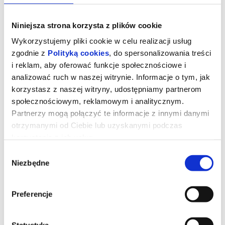
Niniejsza strona korzysta z plików cookie
Wykorzystujemy pliki cookie w celu realizacji usług
zgodnie z
Polityką cookies
, do spersonalizowania treści
i reklam, aby oferować funkcje społecznościowe i
analizować ruch w naszej witrynie. Informacje o tym, jak
korzystasz z naszej witryny, udostępniamy partnerom
społecznościowym, reklamowym i analitycznym.
Partnerzy mogą połączyć te informacje z innymi danymi
otrzymanymi od Ciebie lub uzyskanymi podczas
korzystania z ich usług.
Wybór
Podziemny krąg
Niezbędne
zgody
reż. David Fincher | Niemcy, USA | 2025
Preferencje
Już 5 czerwca kultowy „Podziemny krąg” („Fight Club”) wraca do
kin po ponad 25 latach od premiery! Ten prowokacyjny dramat, z
udziałem Brada Pitta i Edwarda Nortona, w reżyserii Davida
Statystyka