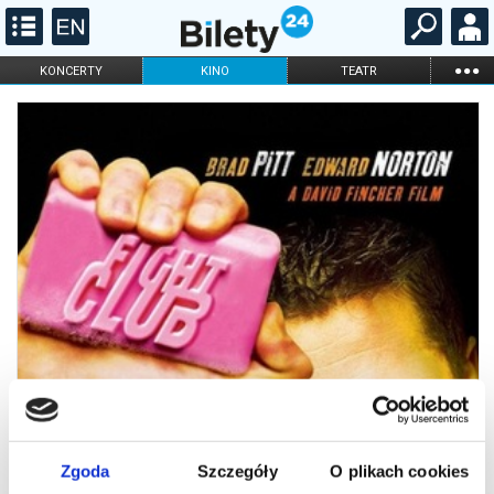
...
KONCERTY
KINO
TEATR
KABARET I
FILHARMONIA
OPERA I BALET
STAND-UP
DLA DZIECI
ONLINE
KARNETY
Zgoda
Szczegóły
O plikach cookies