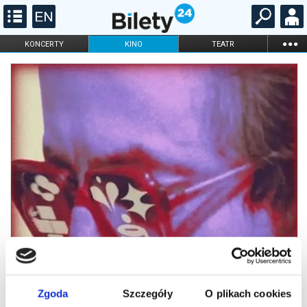
...
KONCERTY
KINO
TEATR
KABARET I
FILHARMONIA
OPERA I BALET
STAND-UP
DLA DZIECI
ONLINE
KARNETY
Zgoda
Szczegóły
O plikach cookies