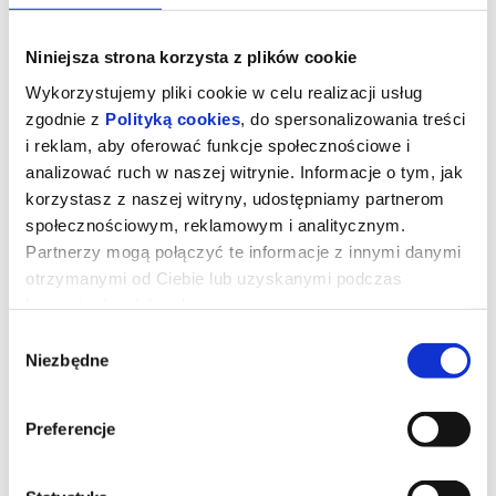
Niniejsza strona korzysta z plików cookie
Wykorzystujemy pliki cookie w celu realizacji usług
zgodnie z
Polityką cookies
, do spersonalizowania treści
i reklam, aby oferować funkcje społecznościowe i
analizować ruch w naszej witrynie. Informacje o tym, jak
korzystasz z naszej witryny, udostępniamy partnerom
społecznościowym, reklamowym i analitycznym.
Partnerzy mogą połączyć te informacje z innymi danymi
otrzymanymi od Ciebie lub uzyskanymi podczas
korzystania z ich usług.
Znaki Pana Śliwki
Wybór
Niezbędne
zgody
reż. Urszula Morga, Bartosz Mikołajczyk | Polska | 2025
Wbrew oczekiwaniom rodziny Karol Śliwka opuszcza wieś i
Preferencje
zaczyna studia artystyczne w Warszawie. Postanawia zająć się
projektowaniem znaków graficznych. Swoimi pracami wypełnia
komunistyczną Polskę i definiuje wizualny krajobraz kraju. Jego
znaki nie wiszą w galeriach, ale są obecne w polskich domach, na