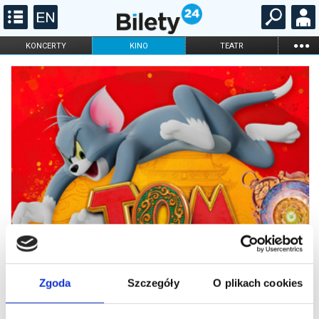
...
KONCERTY
KINO
TEATR
KABARET I
FILHARMONIA
OPERA I BALET
STAND-UP
DLA DZIECI
ONLINE
KARNETY
Zgoda
Szczegóły
O plikach cookies