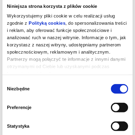
Niniejsza strona korzysta z plików cookie
Wykorzystujemy pliki cookie w celu realizacji usług
zgodnie z
Polityką cookies
, do spersonalizowania treści
i reklam, aby oferować funkcje społecznościowe i
analizować ruch w naszej witrynie. Informacje o tym, jak
korzystasz z naszej witryny, udostępniamy partnerom
społecznościowym, reklamowym i analitycznym.
Partnerzy mogą połączyć te informacje z innymi danymi
otrzymanymi od Ciebie lub uzyskanymi podczas
korzystania z ich usług.
Wybór
TOM I JERRY: PRZYGODA W
Niezbędne
zgody
MUZEUM 2D dubbing
Preferencje
Podczas pościgu w nowojorskim Metropolitan Museum Tom i
Jerry przypadkowo uruchamiają mityczny Astralny Kompas, który
Statystyka
przenosi ich do olśniewającego Złotego Miasta rodem...