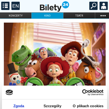
...
KONCERTY
KINO
TEATR
KABARET I
FILHARMONIA
OPERA I BALET
STAND-UP
DLA DZIECI
ONLINE
KARNETY
Zgoda
Szczegóły
O plikach cookies