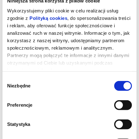
Niniejsza strona korzysta z plików cookie
Wykorzystujemy pliki cookie w celu realizacji usług
zgodnie z
Polityką cookies
, do spersonalizowania treści
i reklam, aby oferować funkcje społecznościowe i
analizować ruch w naszej witrynie. Informacje o tym, jak
korzystasz z naszej witryny, udostępniamy partnerom
społecznościowym, reklamowym i analitycznym.
Partnerzy mogą połączyć te informacje z innymi danymi
otrzymanymi od Ciebie lub uzyskanymi podczas
korzystania z ich usług.
Wybór
Niezbędne
zgody
Dzień objawienia
Preferencje
*** PREMIERA W KINIE BAŁTYK ***
Gdybyś dowiedział się, że nie jesteśmy sami, gdyby ktoś ci to
pokazał i udowodnił, bałbyś się? (filmweb.pl)
Statystyka
*******
Bezpieczne zakupy w Bilety24. W przypadku odwołania