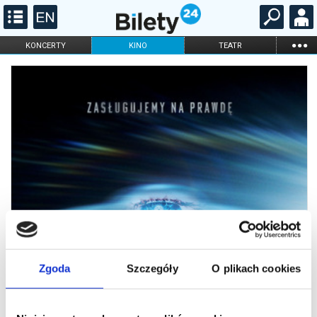
...
KONCERTY
KINO
TEATR
KABARET I
FILHARMONIA
OPERA I BALET
STAND-UP
DLA DZIECI
ONLINE
KARNETY
Zgoda
Szczegóły
O plikach cookies